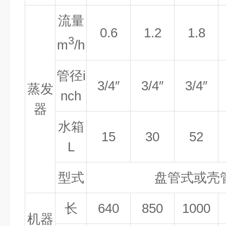
流量
0.6
1.2
1.8
3
m
/h
管径
i
3/4″
3/4″
3/4″
蒸发
nch
器
水箱
15
30
52
L
型式
盘管式或壳
长
640
850
1000
机器