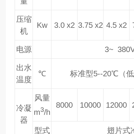
量
压缩
Kw
3.0
x2
3.75
x2
4.5
x2
机
电源
3~ 380
出水
℃
标准型
5--20
℃（
温度
风量
8000
10000
12000
冷凝
3
m
/h
器
型式
翅片式