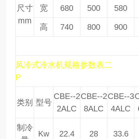
尺寸
宽
680
500
580
mm
高
740
800
900
风冷式冷水机规格参数表二
8
P
CBE--2
CBE--2
CBE--3
C
类别
型号
2ALC
8ALC
4ALC
制冷
Kw
22.4
28
33.6