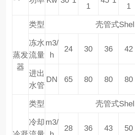
功率
Kw
30*1
45*1
1
1
类型
壳管式
Shel
冻水
m3/
24
30
36
42
蒸发
流量
h
器
进出
DN
65
80
80
80
水管
类型
壳管式
Shel
冷却
m3/
28
36
43
50
冷凝
流量
h