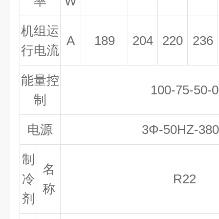
率
W
机组运
A
189
204
220
236
行电流
能量控
100-75-50-0
制
电源
3Φ-50HZ-38
制
名
冷
R22
称
剂