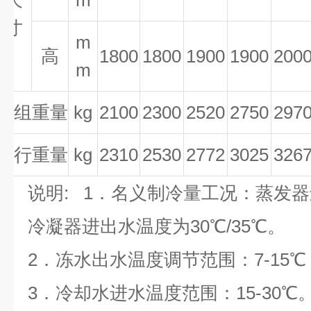
尺
m
寸
m
高
1800
1800
1900
1900
200
m
机组重量
kg
2100
2300
2520
2750
297
运行重量
kg
2310
2530
2772
3025
326
说明
: 1
．名义制冷量工况：蒸发器
冷凝器进出水温度为
30
℃
/35
℃
。
2
．冻水出水温度调节范围：
7-15
℃
3
．冷却水进水温度范围：
15-30
℃