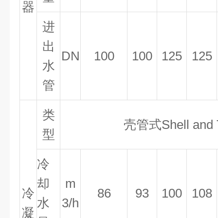
器
进
出
DN
100
100
125
125
水
管
类
壳管式
Shell and
型
冷
却
m
冷
86
93
100
108
水
3/h
凝