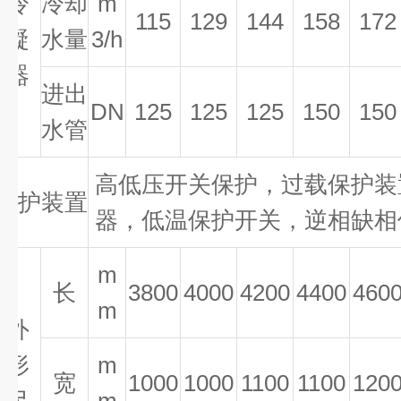
冷
冷却
m
115
129
144
158
172
凝
水量
3/h
器
进出
DN
125
125
125
150
150
水管
高低压开关保护，过载保护装
保护装置
器，低温保护开关，逆相缺相
m
长
3800
4000
4200
4400
460
m
外
形
m
宽
1000
1000
1100
1100
120