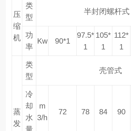
类
半封闭螺杆
压
型
缩
功
97.5*
105*
112*
机
Kw
90*1
率
1
1
1
类
壳管式
型
冷
却
m
蒸
72
78
84
90
水
3/h
发
量