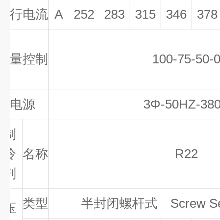
运行电流
A
252
283
315
346
378
能量控制
100-75-50-
电源
3Φ-50HZ-38
制
冷
名称
R22
剂
类型
半封闭螺杆式
Screw S
压