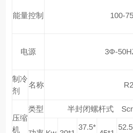
能量控制
100-75
电源
3Φ-50H
制冷
名称
R
剂
类型
半封闭螺杆式
Scr
压缩
37.5*
52.5
机