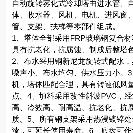
自动旋转雾化式冷却塔由进水管、
体、收水器、风机、电机、进风窗
管、支架、扶梯等零部件组成。
1
、塔体全部采用
FRP
玻璃钢复合材
具有抗老化，抗腐蚀、制成后整塔色
2
、布水采用铜新尼龙旋转式配水，
噪声小、布水均匀、供水压力小。
3
机，塔体匹配合理，具有转速低风
点。
4
、填料采用改性斜波
PVC
，经
高、冷效高、耐高温、抗老化、抗
质。
5
、所有钢支架采用热浸镀锌处
漆，可延长使用寿命。
6
、底盘可作