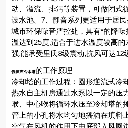
动、溢流、排污等装置，可做闭式
设水池。
7
、静音系列更适用于居民
城市环保噪音严控处，具有*的降噪
温达到
25
度
,
适合于进水温度较高的
强
,
能承受里氏
8
级震动
,
抗风可达
12
的工作原理
低噪声冷水塔
冷却塔的工作过程：圆形逆流式冷
热水自主机房通过水泵以一定的压
喉、中心喉将循环水压至冷却塔的
管上的小孔将水均匀地播洒在填料
空气在风机的作用下由底部入风网