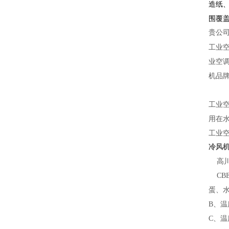
造纸
围覆
贵公
工业
业空
机品
工业
用在
工业
冷风
高川
CB
蛋、
B
、温
C
、温