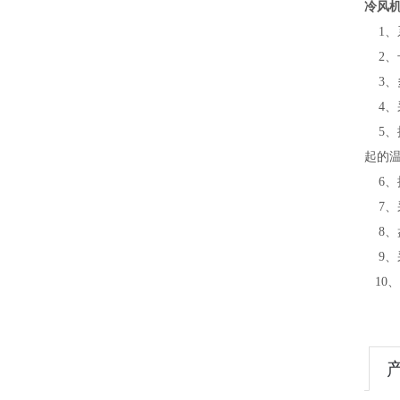
冷风
1、
2、
3、
4、
5、
起的
6、
7、
8、
9、
10、