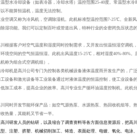
常温型水冷却设备（如表冷器，冷却水塔）温控范围25-40度。常温型水
所以不能算恒温机，温度无法控制。
业空调又称为冷风机，空调除湿机。此机标准型温控范围7-25℃。全新风相
的除湿功能。我们可以定制百叶或管道出风，特种行业的全密闭负压状态的
高川根据客户对空气温度和湿度同时控制需求，又开发出恒温恒湿空调机
环境空间的空气恒温恒湿。此机出风温度15-25℃，相对湿度40%-80
此机称为组合式空调机组）。
油冷却机是高川公司专门为控制各类机械设备液体温度而开发生产的，广
加工设备和激光设备等工业装备通过对液体温度的恒温控制，使工业设备
降低加工成本，提高企业的效率。
高川专业生产循环油温度控制机。此机
高川同时开发节能环保产品：如空气源热泵、水源热泵、热回收机组等。热
回收热量，其能耗又节省一半。
过高川研发人员的钻研，以及缩合了调查资料等各方面信息资源后，把高
成型、注塑、挤塑、机械切削加工、铸造、表面处理、电镀、氧化、电泳