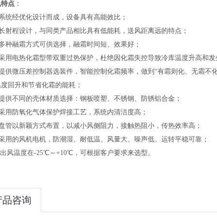
机特点
：
系统经优化设计而成，设备具有高能效比；
长射程设计，与同类产品相比具有低能耗，送风距离远的特点；
多种融霜方式可供选择，融霜时间短、效果好；
采用电热化霜型带双重过热保护，杜绝因化霜失控导致冷库温度升高和发
提供微压差控制器选装件，智能控制化霜频率，做到“有霜则化、无霜不化
温度回升和节省化霜的能耗；
提供不同的壳体材质选择：钢板喷塑、不锈钢、防锈铝合金；
采用防氧化气体保护焊接工艺，系统内清洁度高；
盘管以新颖方式布置，以减小风侧阻力，接触热阻小，传热效率高；
采用的风机电机，防潮湿、耐低温、风量大、噪声低、运转平稳可靠；
出风温度在-25℃～+10℃，可根据客户要求来选型。
产品咨询