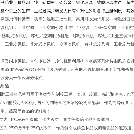
、制药业、食品加工业、铝型材、铝合金、钢化玻璃、镀膜玻璃生产、超
盖整个工业的生产，且经过高川研发人员有针对性的对各行业进测试，其
司需选用何种类型
、功率
的
温湿度控制机
，高川可以为您开发非标温湿度
空调机组，工业空调，工业空调价格
山东工业空调
工业环保空调
工业用空
调
移动式冷风机，移动式空调制冷机组，移动冷风机，移动式工业空调冷
牌、工业冷风机、蒸发式冷风机、冷库冷风机、移动式冷风机、工业冷气
空调又叫冷风机、空气冷却器，冷气机是利用机内水循环系统将由风扇吹
水里添加“冰晶”等冷媒来提升吸热效果，还有的冷风机拥有净化空气和杀
空调分为一体式与分体式。
机用途
：
牌工业冷风机可用于各类型的制冷工程、冷却、冷藏、冻结和速冻，也
E-AF型系列冷风机可与不同制冷量的压缩冷凝机组配套，作为制冷设备，
水果、蔬菜等食品的保鲜用；
度为-18℃左右的冷库，作为肉类、鱼类等冷冻食品的冷藏用；
度为-25℃或低于-25℃的冷库，作为鲜肉或鲜鱼制品或调理食品的速冻用