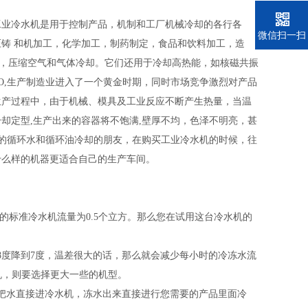
业冷水机是用于控制产品，机制和工厂机械冷却的各行各
电话
微信扫一扫
铸 和机加工，化学加工，制药制定，食品和饮料加工，造
，压缩空气和气体冷却。它们还用于冷却高热能，如核磁共振
O,生产制造业进入了一个黄金时期，同时市场竞争激烈对产品
生产过程中，由于机械、模具及工业反应不断产生热量，当温
却定型,生产出来的容器将不饱满,壁厚不均，色泽不明亮，甚
用的循环水和循环油冷却的朋友，在购买工业冷水机的时候，往
什么样的机器更适合自己的生产车间。
小时的标准冷水机流量为0.5个立方。那么您在试用这台冷水机的
8度降到7度，温差很大的话，那么就会减少每小时的冷冻水流
水机，则要选择更大一些的机型。
把水直接进冷水机，冻水出来直接进行您需要的产品里面冷