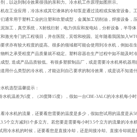
冷剂，以达到制冷效果很强的亲和力。冷水机工作原理如图所示。
机在工业应用，冷冻水或其它液体的冷却泵是通过流程或实验室设备。工
它们通常用于塑料工业的注塑和吹塑成型，金属加工切削油，焊接设备，压
水泥加工，真空系统，X射线衍射，电力供应和发电站，分析设备，半导体
仪和激光专门的工程项目，并在医院，宾馆和校园。近年随着我国加入WT
的要求亦有较大程度的提高。很多的领域都可能会使用到冷水机，例如在
过物料之承受程度产品质量就不稳定。塑料容器在生产过程中如不能及时冷
法成型, 造成产品品质较低。有很多塑胶制品厂，或是需要冷水机将机器
知道用什么类型的冷水机，才能达到自己要求的制冷效果，或是说不知道
冷水机选型温馨提示：
冷水机温差为5度，（20度降15度），假如一台CBE-3ALC的冷水机每
只看冷水机的流量，还要看您需要的温度是多少，假如您试用的温度是从5
3.5个立方减到1个多立方。若您要是需要每小时3.5个立方的流量的冷
在试用冷水机的时候，还要看您是直接冷却，还是间接冷却。直接冷却就是