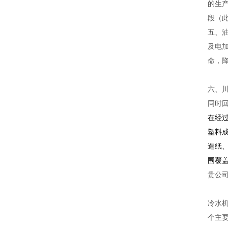
的生产
段（
五、
及电
命，
六、
同时
在经
塑料
造纸
围覆
贵公
冷水
个主