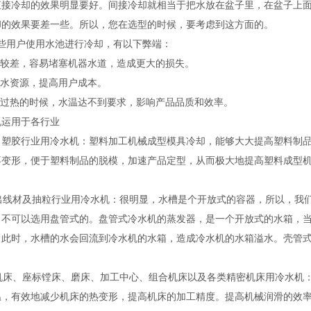
直接冷却的效果明显要好。间接冷却就相当于把水放在盆子里，在盆子上
却的效果要差一些。所以，您在选型的时候，要考虑到这方面的。
一些用户使用水池进行冷却，有以下弊端：
质较差，容易堵塞机器水道，造成更大的损失。
费水资源，提高用户成本。
天气过热的时候，水温达不到要求，影响产品品质和效率。
机运用于各行业
、塑胶行业用冷水机：塑料加工机械成型模具冷却，能够大大提高塑料制
不变形，便于塑料制品的脱模，加速产品定型，从而极大地提高塑料成型
线材及抽粒行业用冷水机：很明显，水槽是个开放式的容器，所以，我们
，不可以选用盘管式的。盘管式冷水机的蒸发器，是一个开放式的水箱，
，此时，水槽的水会回流到冷水机的水箱，造成冷水机的水箱溢水。壳管
床、座标镗床、磨床、加工中心、组合机床以及各类精密机床用冷水机：
温，有效地减少机床的热变形，提高机床的加工精度。提高机械润滑的效