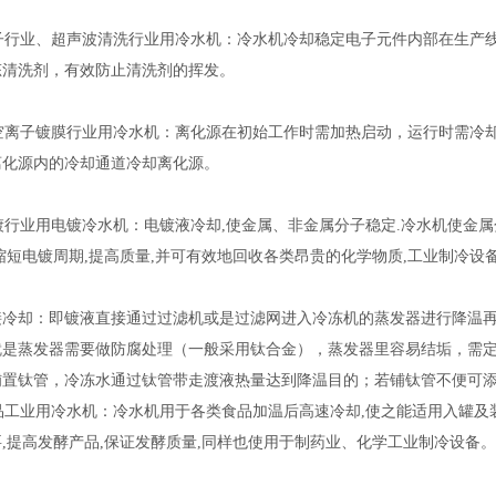
行业、超声波清洗行业用冷水机：冷水机冷却稳定电子元件内部在生产线上
态清洗剂，有效防止清洗剂的挥发。
离子镀膜行业用冷水机：离化源在初始工作时需加热启动，运行时需冷却
离化源内的冷却通道冷却离化源。
行业用电镀冷水机：电镀液冷却,使金属、非金属分子稳定.冷水机使金属
缩短电镀周期,提高质量,并可有效地回收各类昂贵的化学物质,工业制冷
直接冷却：即镀液直接通过过滤机或是过滤网进入冷冻机的蒸发器进行降温
就是蒸发器需要做防腐处理（一般采用钛合金），蒸发器里容易结垢，需定
铺置钛管，冷冻水通过钛管带走渡液热量达到降温目的；若铺钛管不便可
工业用冷水机：冷水机用于各类食品加温后高速冷却,使之能适用入罐及装
,提高发酵产品,保证发酵质量,同样也使用于制药业、化学工业制冷设备。