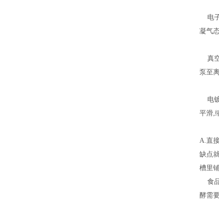
电子
凝气
真空
泵至
电镀
平滑,
A.
缺点
槽里
食品
酵需要