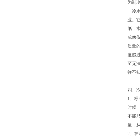
为制
冷水
业。
纸，
成像
质量
度超
至无
往不
四、
1、标
时候
不能
量，从
2、