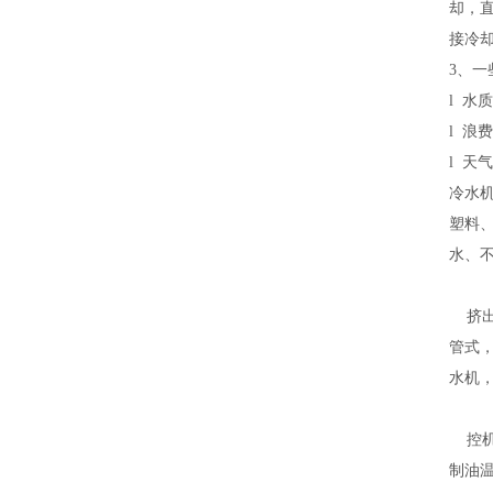
却，
接冷
3、
l 水
l 浪
l 
冷水
塑料
水、
挤出
管式
水机
控机
制油