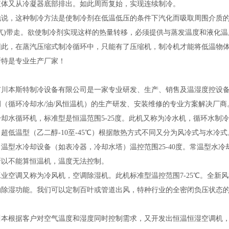
液体又从冷凝器底部排出。如此周而复始，实现连续制冷。
地说，这种制冷方法是使制冷剂在低温低压的条件下汽化而吸取周围介质
空气)带走。欲使制冷剂实现这样的热量转移，必须提供与蒸发温度和液化
因此，在蒸汽压缩式制冷循环中，只能有了压缩机，制冷机才能将低温物
斯特是专业生产厂家！
市川本斯特制冷设备有限公司是一家专业研发、生产、销售及温湿度控设
调（循环冷却水/油/风恒温机）的生产研发、安装维修的专业方案解决厂商
却水循环机，标准型是恒温范围5-25度。此机又称为冷水机，循环水制
超低温型（乙二醇-10至-45℃）根据散热方式不同又分为风冷式与水冷式
常温型水冷却设备（如表冷器，冷却水塔）温控范围25-40度。常温型水
所以不能算恒温机，温度无法控制。
业空调又称为冷风机，空调除湿机。此机标准型温控范围7-25℃。全新风相
的除湿功能。我们可以定制百叶或管道出风，特种行业的全密闭负压状态的
川本根据客户对空气温度和湿度同时控制需求，又开发出恒温恒湿空调机