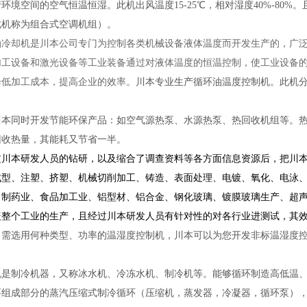
环境空间的空气恒温恒湿。此机出风温度15-25℃，相对湿度40%-80
此机称为组合式空调机组）。
油冷却机是川本公司专门为控制各类机械设备液体温度而开发生产的，广
加工设备和激光设备等工业装备通过对液体温度的恒温控制，使工业设备
降低加工成本，提高企业的效率。
川本专业生产循环油温度控制机。此机
川本同时开发节能环保产品：如空气源热泵、水源热泵、热回收机组等。热
回收热量，其能耗又节省一半。
过川本研发人员的钻研，以及缩合了调查资料等各方面信息资源后，把川
成型、注塑、挤塑、机械切削加工、铸造、表面处理、电镀、氧化、电泳
、制药业、食品加工业、铝型材、铝合金、钢化玻璃、镀膜玻璃生产、超
盖整个工业的生产，且经过川本研发人员有针对性的对各行业进测试，其
司需选用何种类型、功率的温湿度控制机，川本可以为您开发非标温湿度
机是制冷机器，又称冰水机、冷冻水机、制冷机等。能够循环制造高低温
要组成部分的蒸汽压缩式制冷循环（压缩机，蒸发器，冷凝器，循环泵）