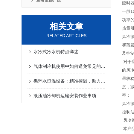
查看全部产品
延时
一般
功率
相关文章
热量
RELATED ARTICLES
风冷
和蒸
水冷式冷水机特点详述
及控
对于
气体制冷机使用中如何避免常见的问题
的风
果较
循环水恒温设备：精准控温，助力科学研究与工业生产
度，
率；
液压油冷却机运输安装作业事项
风冷
控制
风冷
本产