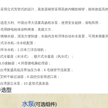
器采用立式壳管式的设计，蒸发器铜管采用高效内螺纹铜管，能有效提高
精选意大利、中国台湾大流量高扬程水泵，使用安全超静，省电而用．
外壳用静电粉体涂料烤漆，美观大方．
不锈钢水箱，清洗方便快捷．水箱内含有浮球自动补水装置，可用来测量并
式冷水机--冷水机配置：
环冷水机：1.日本三洋压缩机；
壳管式冷凝器（水冷式），翅片式冷凝器（风冷式）；
国LG接触器；4.邦普微电脑处理器；
国台湾复盛高低压带油压力表；6.毛细管节流装置；
国艾柯干燥过滤器；8.温控仪采用进口表；
国台湾源立水泵；10.盘管式蒸发器.
件选型