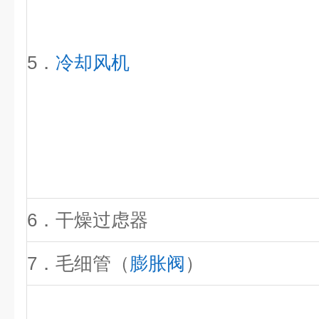
5．
冷却风机
6．干燥过虑器
7．毛细管（
膨胀阀
）