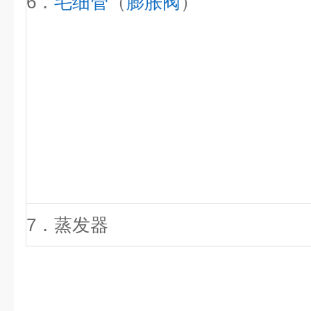
6．
毛细管
（
膨胀阀
）
7．蒸发器