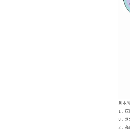
川本
1．压
8．蒸
2．高