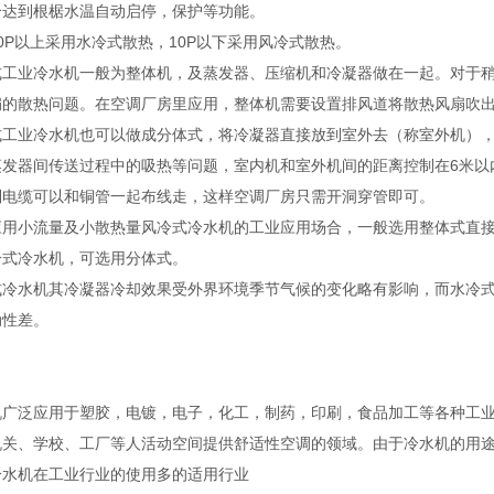
合达到根椐水温自动启停，保护等功能。
0P以上采用水冷式散热，10P以下采用风冷式散热。
式工业冷水机一般为整体机，及蒸发器、压缩机和冷凝器做在一起。对于
扇的散热问题。在空调厂房里应用，整体机需要设置排风道将散热风扇吹
式工业冷水机也可以做成分体式，将冷凝器直接放到室外去（称室外机）
蒸发器间传送过程中的吸热等问题，室内机和室外机间的距离控制在6米以
制电缆可以和铜管一起布线走，这样空调厂房只需开洞穿管即可。
应用小流量及小散热量风冷式冷水机的工业应用场合，一般选用整体式直
冷式冷水机，可选用分体式。
式冷水机其冷凝器冷却效果受外界环境季节气候的变化略有影响，而水冷
动性差。
机广泛应用于塑胶，电镀，电子，化工，制药，印刷，食品加工等各种工
机关、学校、工厂等人活动空间提供舒适性空调的领域。由于冷水机的用
冷水机在工业行业的使用多的适用行业