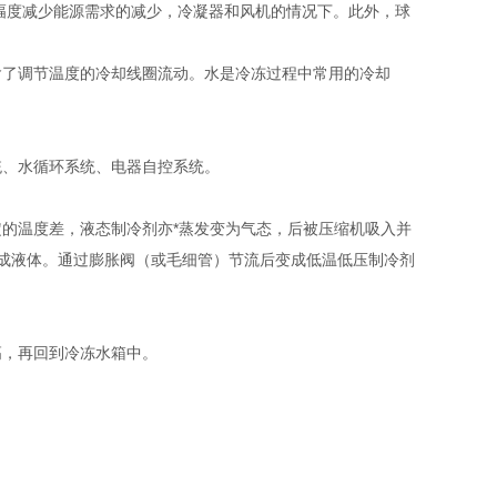
大幅度减少能源需求的减少，冷凝器和风机的情况下。此外，球
含了调节温度的冷却线圈流动。水是冷冻过程中常用的冷却
统、水循环系统、电器自控系统。
的温度差，液态制冷剂亦*蒸发变为气态，后被压缩机吸入并
结成液体。通过膨胀阀（或毛细管）节流后变成低温低压制冷剂
高，再回到冷冻水箱中。