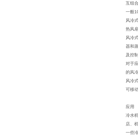
互组
一般1
风冷
热风
风冷
器和
及控
对于
的风
风冷
可移
应用
冷水
店、
一些