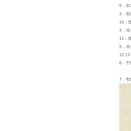
9．水
3．高
10．
4．冷
11．
5．冷
12.
6．干
7．