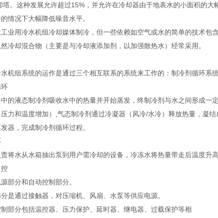
冷却塔。这种发展允许超过15%，并允许在冷却器由于地表水的小面积的
许的情况下大幅降低噪音水平。
数工业用冷水机组冷却媒体制冷，但一些依赖如空气或水的简单的技术包
虽然冷却混合物（主要是与冷却液添加剂，以加强散热水）经常采用。
冷水机组系统的运作是通过三个相互联系的系统来工作的：制冷剂循环系
循环
器中的液态制冷剂吸收水中的热量并开始蒸发，终制冷剂与水之间形成一定
（压力和温度增加）,气态制冷剂通过冷凝器（风冷/水冷）释放热量，凝
蒸发器，完成制冷剂循环过程。
环
负责将水从水箱抽出泵到用户需冷却的设备，冷冻水将热量带走后温度升
自控
电源部分和自动控制部分。
部分是通过接触器，对压缩机、风扇、水泵等供应电源。
控制部分包括温控器、压力保护、延时器、继电器、过载保护等相