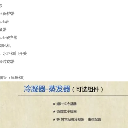
泵
压保护器
低压表
凝器
低压保护器
却风机
13．水路阀门开关
燥过虑器
毛细管（膨胀阀）