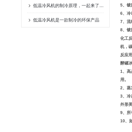
5、
低温冷风机的制冷原理，一起来了解下吧
6、
低温冷风机是一款制冷的环保产品
7、
8、
化工
机，
反应
酵罐
1、
用。
2、
3、冷
外形
9、
10、