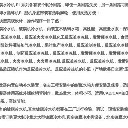
镀膜水冷机 FL系列备有双个制冷回路，即使一条回路失灵，另一条回路可
冷却水循环机FL型机身底部装有活动脚轮，使用灵活方便：
流线型美观设计，操作程序一目了然：
镀膜冷水机，镀膜机冷水机，内装置不锈钢水箱，高性能、高流量水泵：
深
反应釜冷水机，反应釜夹套冷水机化工反应釜冷冻机，发酵罐冷水机，食
碳酸饮料灌装加气冷水机，果汁生产冷水机，反应釜制冷机，反应釜水冷
用冷水机，制药反应釜冷冻机，反应釜冷冻机，发酵罐冷水机，发酵罐冷
冰水机，夹套冷水机，夹套用冷冻机 反应釜冷水机，反应釜冷水机，发酵
高品质压缩机作为反应釜冷水机、反应釜冷冻机的心脏（产地欧美日全新*
蒸发器内置自动补水装置，省去工程安装中的彭胀水箱方便安装及保养，适
凝器使用高效外螺纹铜管制作，散热量大，体积小巧。运用CAD/CAM
美观，高效节能。
所有的镀膜冷水机,真空镀膜冷水机都要在工厂进行检验、调试，现场安装
如需订购更大制冷量之大型镀膜冷水机,真空镀膜冷水机设备，北京镀膜冰