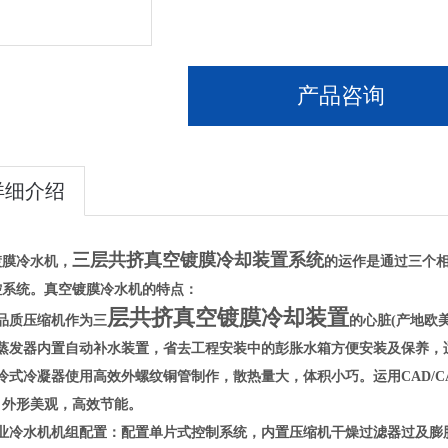
产品咨询
详细介绍
三层共挤真空镀膜冷却装置
系统
镀膜冷水机，
的运作是通过三个
控系统。真空镀膜
冷水机
的特点：
层共挤真空镀膜冷却装置
三
品质压缩机作为
的心脏(产地欧
式蒸发器内置自动补水装置，省去工程安装中的彭胀水箱方便安装及保养，
冷式冷凝器使用高效外螺纹铜管制作，散热量大，体积小巧。运用CAD/
，外形美观，高效节能。
工业冷水机机组配置：配置单片式控制系统，内置压缩机干燥过滤器过及膨