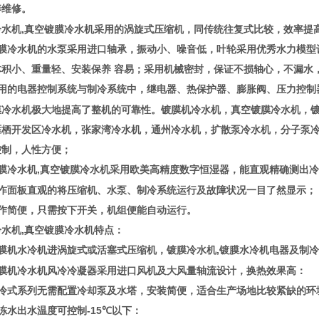
养维修。
冷水机,真空镀膜冷水机采用的涡旋式压缩机，同传统往复式比较，效率提
镀膜冷水机的水泵采用进口轴承，振动小、噪音低，叶轮采用优秀水力模型
体积小、重量轻、安装保养 容易；采用机械密封，保证不损轴心，不漏水
采用的电器控制系统与制冷系统中，继电器、热保护器、膨胀阀、压力控制
膜冷水机极大地提高了整机的可靠性。镀膜机冷水机，真空镀膜冷水机，
雁栖开发区冷水机，张家湾冷水机，通州冷水机，扩散泵冷水机，分子泵
控制，人性方便；
膜冷水机,真空镀膜冷水机采用欧美高精度数字恒湿器，能直观精确测出冷水
操怍面板直观的将压缩机、水泵、制冷系统运行及故障状况一目了然显示；
操作简便，只需按下开关，机组便能自动运行。
冷水机,真空镀膜冷水机特点：
镀膜机水冷机进涡旋式或活塞式压缩机，镀膜冷水机,镀膜水冷机电器及制
镀膜机冷水机风冷冷凝器采用进口风机及大风量轴流设计，换热效果高：
风冷式系列无需配置冷却泵及水塔，安装简便，适合生产场地比较紧缺的环
冻水出水温度可控制-15
以下：
℃