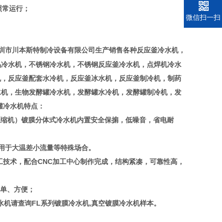
照常运行；
电话
微信扫一扫
有限公司生产销售各种反应釜冷水机，
圳市川本斯特制冷设备
品冷水机，不锈钢冷水机，不锈钢反应釜冷水机，点焊机冷水
机，反应釜配套水冷机，反应釜冰水机，反应釜制冷机，制药
水机，生物发酵罐冷水机，发酵罐水冷机，发酵罐制冷机，发
罐冷水机特点：
压缩机）镀膜分体式冷水机内置安全保掮，低噪音，省电耐
用于大温差小流量等特殊场合。
加工技术，配合CNC加工中心制作完成，结构紧凑，可靠性高，
简单、方便；
水机请查询FL系列镀膜冷水机,真空镀膜冷水机样本。