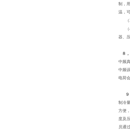
制，用
温，
（
（
器、
８，
中频
中频
电荷
９
制冷
方便
度及
员通