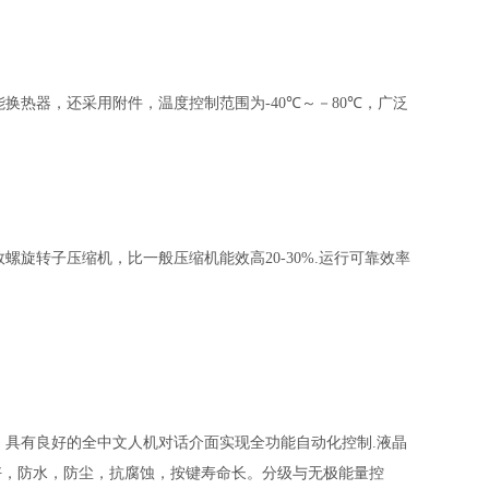
能换热器，还采用附件，温度控制范围为
-4
0
℃
～－80
℃
，广泛
螺旋转子压缩机，比一般压缩机能效高20-30%.
运
行可靠效率
具有良好的全中文人机对话介面实现全功能自动化控制.液晶
好，防水，防尘，抗腐蚀，按键寿命长。分级与无极能量控