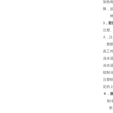
加热
降，
终合
3，塑
注塑
A，注
塑胶
高工
冻水温
冻水温
组制
注塑
定的
４．
制
带超