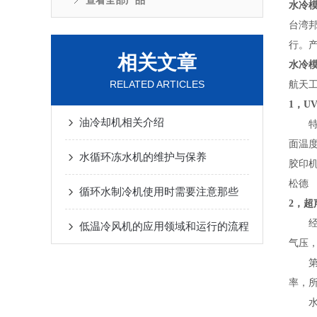
查看全部产品
水冷
台湾
行。
相关文章
水冷
RELATED ARTICLES
航天
1，U
油冷却机相关介绍
特点
面温
水循环冻水机的维护与保养
胶印
松德
循环水制冷机使用时需要注意那些
2，超
经研
低温冷风机的应用领域和运行的流程
气压
第二
率，
水清洗