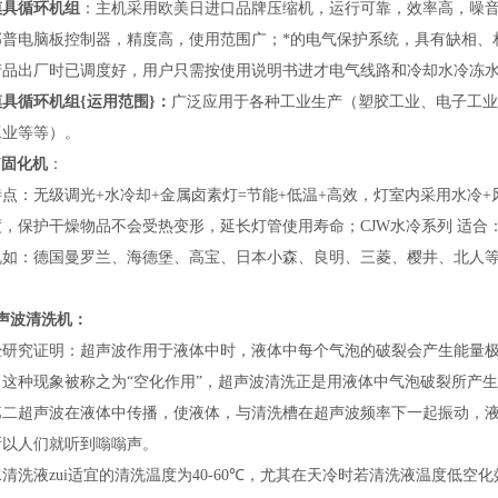
模具循环机组
：
主机采用欧美日进口
品牌
压缩机，运行可靠，效率高，噪
邦普电脑板控制器，精度高，使用范围广
；
*的电气保护系统，具有缺相、
产品出厂时已调度好，用户只需按使用说明书进才电气线路和冷却水冷冻
模具循环机组
{
运用范围
}：
广泛应用于各种工业生产（塑胶工业、电子工业
工业等等
）。
V固化机
：
：无级调光+水冷却+金属卤素灯=节能+低温+高效，灯室内采用水冷+
度，保护干燥物品不会受热变形，延长灯管使用寿命；CJW水冷系列 适
机如：德国曼罗兰、海德堡、高宝、日本小森、良明、三菱、樱井、北人
声波清洗机：
究证明：超声波作用于液体中时，液体中每个气泡的破裂会产生能量极
，这种现象被称之为“空化作用”，超声波清洗正是用液体中气泡破裂所产
超声波在液体中传播，使液体，与清洗槽在超声波频率下一起振动，液
所以人们就听到嗡嗡声。
液zui适宜的清洗温度为40-60
℃
，尤其在天冷时若清洗液温度低空化