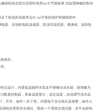
.此确保机组在部分负荷时发挥zui大节能效果.但如需精确控制水
了机组的高效率运行.zui可靠的保护和辅助部件.
继电器、
压缩机电
机温感器、防冻结温控器、视液镜、油加热
集肤效应，
冷却。
用特点设计
，
内置低温循环水泵及不锈钢冷冻水箱，使用极为
ED数显控制器，具备温度显示，设定温度，自动调节冻水温
灯，开关，操作一目了然，内置电子水位指示及报警，操作人
压缩机的系统安全独位，既使一个系统出现问题，亦不会影响