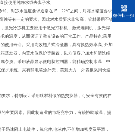
,可直接使用纯净水或去离子水;
。对冻水温度要求通常在15…22
℃
之间，对冻水精度要求
电话
微信扫一扫
率，耐腐蚀等有一定的要求。因此对水质要求非常高，管材采用不锈
求
，
激光冷冻机主要应用于激光打标机，激光雕刻机，激光焊
求的温度，从而保证了激光设备的正常工作。产品特点:采用
的使用寿命。采用高效翅片式冷凝器，具有换热效率高, 外加
水箱蒸发器，内置水位保护等装置，以方便客户加水和清洗维
金属杂质。采用液晶显示微电脑控制器，能精确控制水温，中
电气保护系统。采有静电喷涂外壳，美观大方，外表板采用快速
蚀的要求，特别设计采用钛材料做的热交换器，可安全有效的在
的主要因素。因此制造业的市场竞争力，有赖协助减温，提
子迅速附上电镀件，氧化件,电泳件,不但增加密度及平滑，