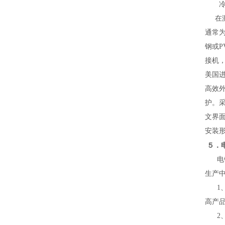
冷冻
在激
通常为
钢或
接机
美国
高效
护。
文界
安装
５．
电
生产
1、
高产
2、