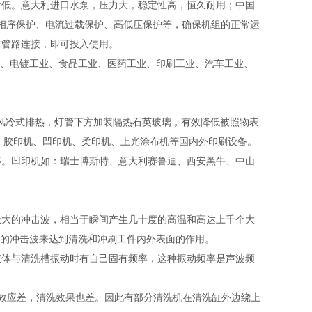
音低。意大利进口水泵，压力大，稳定性高，恒久耐用
；
中国
相序保护、电流过载保护、高低压保护等
，
确保机组的正常运
水管路连接，即可投入使用。
、电镀工业、食品工业、医药工业、印刷工业
、汽车工业、
风冷式排热，灯管下方加装隔热石英玻璃，有效降低被照物表
合：胶印机、凹印机、柔印机、上光涂布机等国内外印刷设备。
等。凹印机如：瑞士博斯特、意大利赛鲁迪、西安黑牛、中山
大的冲击波，相当于瞬间产生几十度的高温和高达上千个大
生的冲击波来达到清洗和冲刷工件内外表面的作用。
体与清洗槽振动时有自己固有频率，这种振动频率是声波频
效应差，清洗效果也差。因此有部分清洗机在清洗缸外边绕上