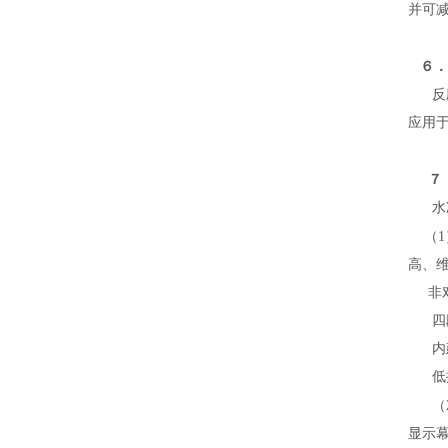
并可
６．
反
应用于
７
水冷
（
高、
非对
四段
内建
低振
（
显示