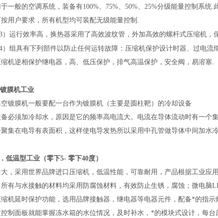
于一般的空调系统，装备有100%、75%、50%、25%分级能量控制系统
可按用户要求，所有机型均可装配无级能量控制.
3）
运行效率高，换热器采用了高效波纹管，外加高效的螺杆式压缩机，保证
4）
组具有下列部件以防止任何运转故障：压缩机保护设计时器、过
电
流
压缩机逆相保护继电器
，
高
、
低压保护，排气高温保护，安全阀，易溶塞.
镀膜机
工业
真空镀膜机一般要配一台作为镀膜机（主要是圆柱靶）的冷却设备
设备必须加冷却水，原因是它的频率高电流大。电流在导体流动时有一个
会聚集在电导有表面积，这样使电导发热所以采用中孔管做导体中间加水
．
低温型
工业
（
零下
5-
零下40
度）
量大，采用世界
品牌
进口压缩机，低温性能，可靠耐用，产品根据工业应
，所有与水接触的材料均采用防腐蚀材料，有效防止生锈，腐蚀；微电脑L
压缩机延时保护功能，选用
品牌
接触器，继电器等电器元件，配备*的指示
过控制面板就能掌握冻水箱的水位情况，及时补水，*的模块式设计，每台