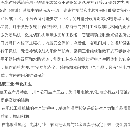
水循环系统采用不锈钢多级泵及不锈钢
泵
,PVC材料连接,无锈蚀之忧
光（镭射）系统中的激光发生源、光束控制器和电控柜都可能需要额外冷却
±1K 或 ±2K。部分设备可能要求±0.5K，另外部分设备对冻水电导
PVC管。对于激光系统中的特殊应用，都能专门设计工业以满足不同的要
，激光喷码机，
激光切割机
等等激光加工设备，它能精确控制激光设备所要
进口
品
牌日本松下压缩机
，内置安全保护，噪音低，省电耐用，以增加设备
外转子风机，无需接驳冷却塔系统等优点。采用工业纯钛和敞开式不锈钢
采用不锈钢多级泵和水路管道，能防止纯水在输送过程中产生固体和其它
面，操作简单方便, 控制功能齐全。采用德国施耐德电气产品，具有*的
形式，方便使用和维修保养。
电镀
工业
-氧化
工业
镀
工业
产品特点
：
川本
公司生产工业，为满足电镀,氧化,电泳行业对腐
中提供高效的辅助！
在现代工业机械的生产过程中，精确的温度控制是促进生产力和产品质量
品质量，增加利润。
在电镀业氧化
、
电泳行业，有助把金属与非金属离子稳定下来，使金属离