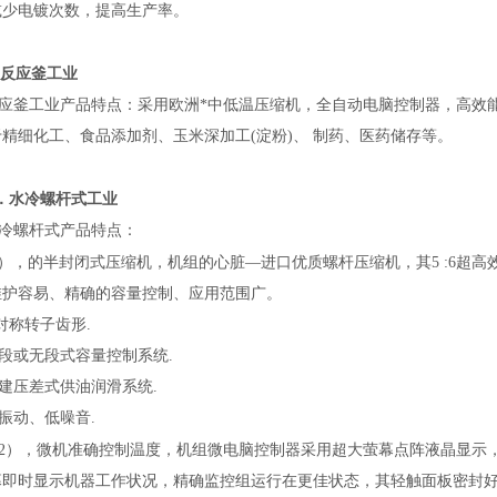
减少电镀次数，提高生产率。
反应釜
工业
应釜
工业
产品特点
：
采用欧洲*中低温压缩机，全自动电脑控制器，高效
精细化工、食品添加剂、玉米深加工(淀粉)、 制药、医药储存等。
．
水冷螺杆式
工业
螺杆式产品特点
：
1），
的半封闭式压缩机，机组的心脏—进口优质螺杆压缩机，其5 :6超高效
维护容易、精确的容量控制、应用范围广。
称转子齿形.
或无段式容量控制系统.
压差式供油润滑系统.
动、低噪音.
2），
微机准确控制温度，机组微电脑控制器采用超大萤幕点阵液晶显示，
幕即时显示机器工作状况，精确监控组运行在更佳状态，其轻触面板密封