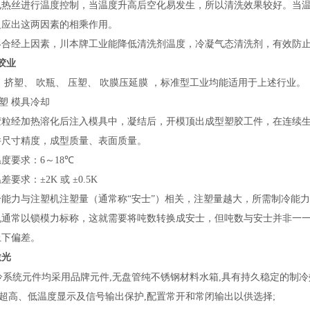
电热丝进行温度控制，当温度升高后空化易发生，所以清洗效果较好。当
反应出这两因素的相乘作用。
经上因素，
川本
牌工业能降低清洗剂温度，冷凝气态清洗剂，有效防
胶业
、
挤塑
、
吹瓶
、
压塑
、
吹膜压延膜
，
标准型工业均能适用于上述行业。
塑 模具冷却
粒经加热溶化后注入模具中，凝结后，开模顶出成型塑胶工件，在连续生
件尺寸精度，成型质量、表面质量。
度要求：6～18
℃
差要求：±2K 或 ±0.5K
冷能力与注塑机注塑量（通常称“安士”）相关，注塑量越大，所需制冷能
机通常以锁模力标称，这就需要将吨数转换成安士，但吨数与安士并非一
上下偏差。
激光
冷系统元件均采用品牌元件,无盘管纯不锈钢材料水箱,具有持久稳定的制冷效
高、低温度显示及信号输出保护,配置常开和常闭输出以供选择;