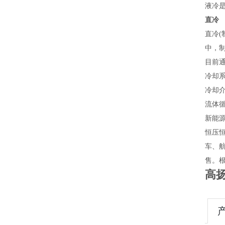
液冷是
直冷
直冷(
中，
目前通
冷却系
冷却介
流体循
新能
恒压恒
车、
售。
高