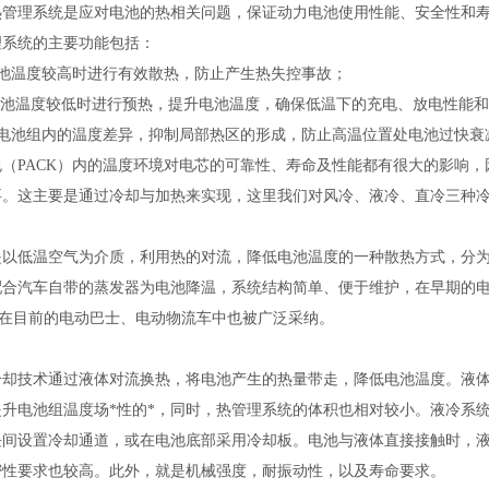
热管理系统是应对电池的热相关问题，保证动力电池使用性能、安全性和
理系统的主要功能包括：
电池温度较高时进行有效散热，防止产生热失控事故；
在电池温度较低时进行预热，提升电池温度，确保低温下的充电、放电性能
小电池组内的温度差异，抑制局部热区的形成，防止高温位置处电池过快衰
包（PACK）内的温度环境对电芯的可靠性、寿命及性能都有很大的影响，
要。这主要是通过冷却与加热来实现，这里我们对风冷、液冷、直冷三种
是以低温空气为介质，利用热的对流，降低电池温度的一种散热方式，分为
合汽车自带的蒸发器为电池降温，系统结构简单、便于维护，在早期的电动乘用车应
，在目前的电动巴士、电动物流车中也被广泛采纳。
冷却技术通过液体对流换热，将电池产生的热量带走，降低电池温度。液
提升电池组温度场*性的*，同时，热管理系统的体积也相对较小。液冷系统
块间设置冷却通道，或在电池底部采用冷却板。电池与液体直接接触时，液体
密性要求也较高。此外，就是机械强度，耐振动性，以及寿命要求。