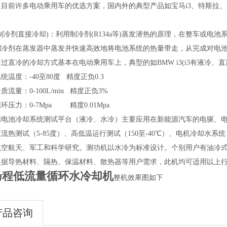
目前许多电动乘用车的优选方案，国内外的典型产品如宝马i3、特斯拉、通
制冷剂直接冷却)：利用制冷剂(R134a等)蒸发潜热的原理，在整车或
制冷剂在蒸发器中蒸发并快速高效地将电池系统的热量带走，从完成对电
过直冷的冷却方式基本在电动乘用车上，典型的如BMW i3(i3有液冷、
统温度：-40至80度 精度正负0.3
质流量：0-100L/min 精度正负3%
环压力：0-7Mpa 精度0.01Mpa
源电池冷却系统测试平台（液冷、水冷）主要应用在新能源汽车的电驱、
流热测试（5-85度）、高低温运行测试（150至-40℃）、电机冷却水系
航空航天、军工和科学研究。测功机以水冷为标准设计。个别用户有油冷
根据导热材料、隔热、保温材料、散热器等用户需求，此机均可适用以上
扬程低流量循环水冷却机
整机效果图如下
产品咨询