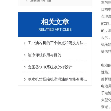
查看全部产品
车的
目前
合理
相关文章
0℃以
RELATED ARTICLES
的，
天气
工业油冷机的三个特点和清洗方法说明
机液
提供
油冷却机作用与目的
电池
变压器水冷系统该怎样设计
性能
冷水机对压缩机润滑油的性能有哪些要求
部析
电池
子电池
大型
衰减