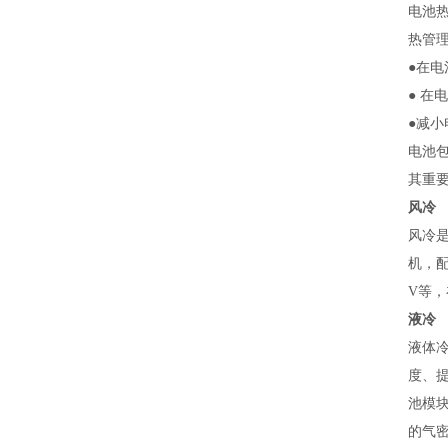
电池
热管
●在
● 
●减
电池
其重
风
冷
风冷
机，配
V等
液冷
液体
度、
池模
的气