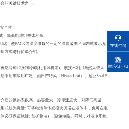
寿命的关键技术之一。
和安全性；
减，降低电池组整体寿命。
因此，使PACK内温度维持的一定的温度范围区间内就显示尤
在线咨询
冷却方式进行简单介绍。
电话
微信扫一扫
自然冷却和强制冷却(利用风机等)。该技术利用自然风或风
用广泛，如日产聆风（Nissan Leaf）、起亚Soul E
体介质的换热系数高、热容量大、冷却速度快，对降低高温
形式较为灵活: 可将电池单体或模块沉浸在液体中，也可在电
必须保证绝缘( 如矿物油) ，避免短路。同时，对液冷系统