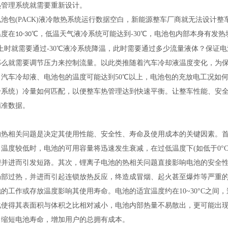
热管理系统就需要重新设计。
电池包(PACK)液冷散热系统运行数据空白，新能源整车厂商就无法设计
温度在
℃，
低温天气液冷系统可能达到-30
℃，电池包内部本身有发热
10-30
上时就需要通过-30℃液冷系统降温，此时需要通过多少流量液体？保证电
那么就需要调节压力来控制流量。以此类推随着汽车冷却液温度变化，为
，汽车冷却液、电池包的温度可能达到50℃以上，电池包的充放电工况如
冷系统）冷量如何匹配，以便整车热管理达到快速平衡。让整车性能、安
精准数据。
的热相关问题是决定其使用性能、安全性、寿命及使用成本的关键因素。
。温度较低时，电池的可用容量将迅速发生衰减，在过低温度下(如低于0°
锂并进而引发短路。其次，锂离子电池的热相关问题直接影响电池的安全
局部过热，并进而引起连锁放热反应，终造成冒烟、起火甚至爆炸等严重
的工作或存放温度影响其使用寿命。电池的适宜温度约在10~30°C之
化使得其表面积与体积之比相对减小，电池内部热量不易散出，更可能出
，缩短电池寿命，增加用户的总拥有成本。