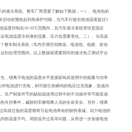
整车的液冷系统。整车厂商需要了解如下数据：一）、电池包的
块启动前预热起到热保护功能，当汽车行驶后电池温度超过3
池温度控制在10-30℃范围内，且汽车液冷系统管径是固定
保证电池温度冷却液的流量、压力也需要变化。二）、当高温
何？整车制冷系统（车内空调空间降温、电池包、电驱、发动
全达到合理范围内。以上数据就需要我司的液冷热工测试平台
首先，锂离子电池的温度水平直接影响其使用中的能量与功率
C)对电池进行充电，则可能引发瞬间的电压过充现象，造成内
性。生产制造环节的缺陷或使用过程中的不当操作等可能造成
的热失控事件，威胁到车辆驾乘人员的生命安全。另外，锂离
间，过高或过低的温度都将引起电池寿命的较快衰减。动力电池的
现内部温度不均、局部温升过高等问题，从而进一步加速电池