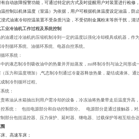
附有自动故障报警功能，可通过特定的方式及时提醒用户对装置进行检修
油温控制以机体温度（室温）为依据，用户可根据机体温度设定油温，防
沉浸式油液冷却控温装置不受杂质污染，不受切削金属粉末等所干扰，清
式工业冷油机
工作过程及系统控制
温的油通过冷油机的压缩机制冷到一定的温度以强化冷却模具或机器，作
制冷剂循环系统、油循环系统、电器自控系统。
剂循环系统：
器中的液态制冷剂吸收油中的热量并开始蒸发，zui终制冷剂与油之间形成
,
缩（压力和温度增加）
气态制冷剂通过冷凝器释放热量，凝结成液体。通
完成制冷剂循环过程。
环系统：
负责将油从水箱抽出到用户需冷却的设备，冷冻油将热量带走后温度升高
自控系统：
包括电源部分和自动控制部分。
电源部分是通过接触器，对
控制部分包括温控器、压力保护、延时器、继电器、过载保护等相互组合
范围
车床、高速车床；