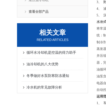
液压油冷却机
3、
4、
查看全部产品
5、
水冷
将常
相关文章
统：
RELATED ARTICLES
制冷
蒸发
循环水冷却机是控温的得力助手
并压
器，
油冷却机的八大优势
油循
冬季做好水泵防寒防冻通知
油泵
电器
冷水机的常见故障分析
自动
运用
1、