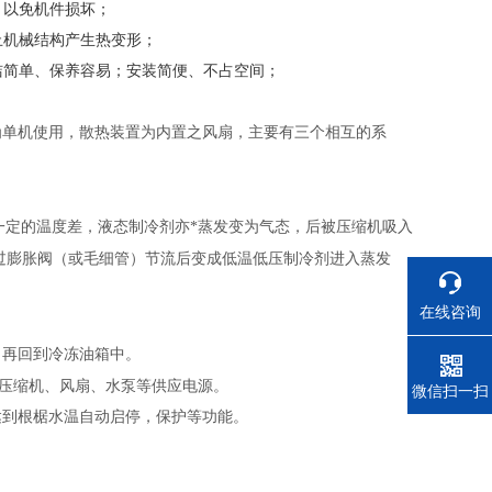
，以免机件损坏；
止机械结构产生热变形；
洁简单、保养容易；安装简便、不占空间；
为单机使用，散热装置为内置之风扇，主要有三个相互的系
一定的温度差，液态制冷剂亦*蒸发变为气态，后被压缩机吸入
过膨胀阀（或毛细管）节流后变成低温低压制冷剂进入蒸发
在线咨询
，再回到冷冻油箱中。
压缩机、风扇、水泵等供应电源。
电话
微信扫一扫
达到根椐水温自动启停，保护等功能。