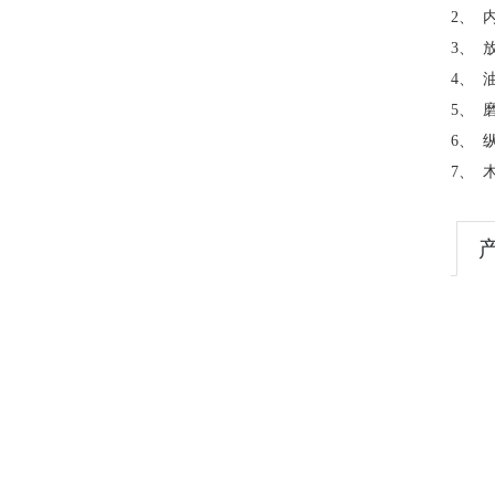
2、
3、
4、
5、
6、
7、