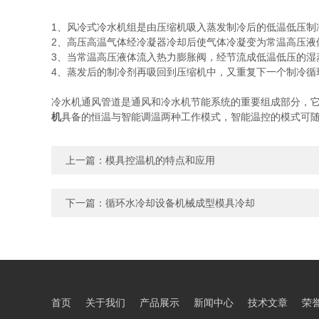
1、风冷式冷水机组是由压缩机吸入蒸发制冷后的低温低压制
2、高压高温气体经冷凝器冷却后使气体冷凝变为常温高压液
3、当常温高压液体流入热力膨胀阀，经节流成低温低压的湿
4、蒸发后的制冷剂再吸回到压缩机中，又重复下一个制冷循
冷水机通风管道是通风和冷水机节能系统的重要组成部分，它
机
具备的恒温与智能调温两种工作模式，智能温控的模式可
上一篇：
模具控温机的特点和应用
下一篇：
循环水冷却设备机械成型模具冷却
首页
关于我们
产品展示
新闻中心
技术文章
荣