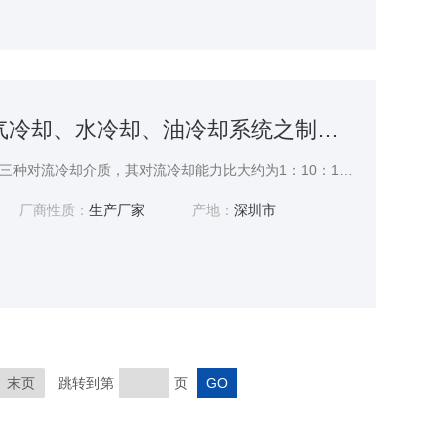
CBE-42ALC空气冷却、水冷却、油冷却系统之制冷机选配
空气、油和水作为常用的三种对流冷却介质，其对流冷却能力比大约为1：10：100。变压器采用油作为冷却介质的冷却方式可以避免对铜导线的腐蚀，但是油的热对流系数小，维护比较困难。水冷却系统具有成本低、维护方便、环保和冷却能力强等优点。因此，水冷系统在大功率整流设备中有广泛的应用，变压器可以与整流设备共用水冷系统。详情参阅空气冷却、水冷却、油冷却系统之制冷机选配
厂商性质：
生产厂家
产地：
深圳市
末页
跳转到第
页