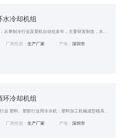
循环水冷却机组
循环水冷却机组简单介绍：从事制冷行业及塑机自动化多年，主要研发制造，水冷式水循环工业制冷机系列，冷风机系列，冷油机系列，恒温恒湿机等温（湿）度控制设备系列及塑机辅助解决方案系列。 水冷式水循环工业制冷机-是现代工业*的必须的制冷设备。 -是现代工业发展的一款重要的辅助制冷设备。 -是一门科学的物理设备。
厂商性质：
生产厂家
产地：
深圳市
水循环冷却机组
水循环冷却机组运用于各行业 塑料、塑胶行业用冷水机：塑料加工机械成型模具冷却，能够大大提高塑料制品表面光洁度，减少塑料制品表面纹痕和内应力，使产品不缩水、不变形，便于塑料制品的脱模，加速产品定型，从而极大地提高塑料成型机的生产效率。
厂商性质：
生产厂家
产地：
深圳市