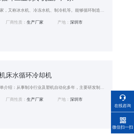
水循环工业制冷机生产厂家，又称冰水机、冷冻水机、制冷机等。能够循环制造高低温、恒温、恒压、恒流的循环冷冻水。蒸汽压缩低温冷却液循环机组包括四个主要组成部分的蒸汽压缩式制冷循环（压缩机，蒸发器，冷凝器，循环泵），这些机器可以实现不同的制冷剂。压缩式制冷机利用冷媒作为制冷剂，以达到制冷效果很强的亲和力。低温冷却液循环机工作原理如图所示。
厂商性质：
生产厂家
产地：
深圳市
小型机床水循环冷却机
小型机床水循环冷却机简单介绍：从事制冷行业及塑机自动化多年，主要研发制造，水冷式水循环工业制冷机系列，冷风机系列，冷油机系列，恒温恒湿机等温（湿）度控制设备系列及塑机辅助解决方案系列。 水冷式水循环工业制冷机-是现代工业*的必须的制冷设备。 -是现代工业发展的一款重要的辅助制冷设备。 -是一门科学的物理设备。
厂商性质：
生产厂家
产地：
深圳市
在线咨询
电话
微信扫一扫