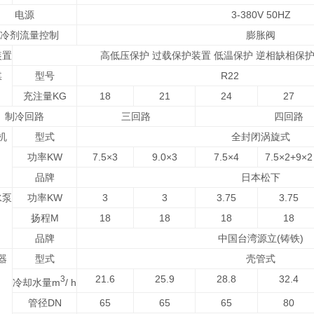
电源
3-380V 50HZ
冷剂流量控制
膨胀阀
装置
高低压保护 过载保护装置 低温保护 逆相缺相保护
媒
型号
R22
充注量KG
18
21
24
27
制冷回路
三回路
四回路
机
型式
全封闭涡旋式
功率KW
7.5×3
9.0×3
7.5×4
7.5×2+9×2
品牌
日本松下
水泵
功率KW
3
3
3.75
3.75
扬程M
18
18
18
18
品牌
中国台湾源立(铸铁)
器
型式
壳管式
21.6
25.9
28.8
32.4
3
冷却水量m
/ h
管径DN
65
65
65
80