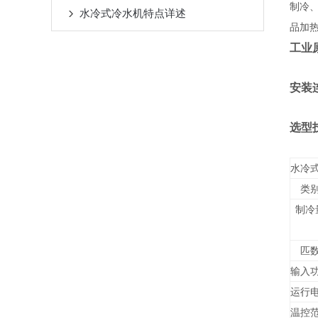
制冷
水冷式冷水机特点详述
品加
工业
安装
选型
水
类
制冷
匹
输入
运行
温控