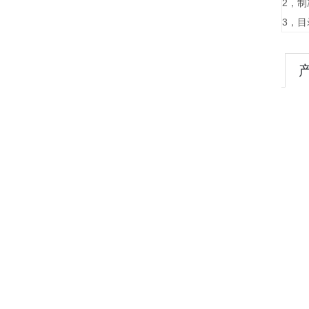
2，制
3，