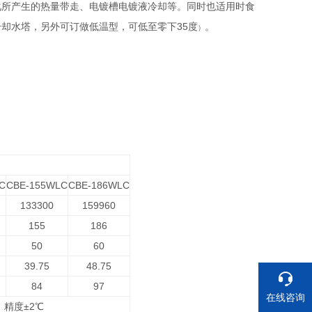
化所产生的热量带走、电镀槽电镀液冷却等。同时也适用时食
35
冷却水塔，另外可订做低温型，
可低至零下
度
。
）
C
CBE-155WLC
CBE-186WLC
133300
159960
155
186
50
60
39.75
48.75
84
97
在线咨询
）精度±2℃