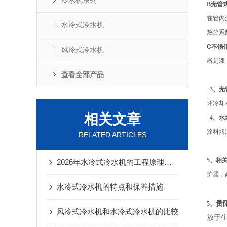
冷水机系列
B
壳管
在管内
水冷式冷水机
热分系
C
不锈
风冷式冷水机
器是液
查看全部产品
3
、壳
环冷却
相关文章
4
、水
涂料烤
RELATED ARTICLES
5
、相
2026年水冷式冷水机的工程原理与系统集成
护器，
水冷式冷水机的特点和保养措施
贵
5、
风冷式冷水机和水冷式冷水机的比较
放于