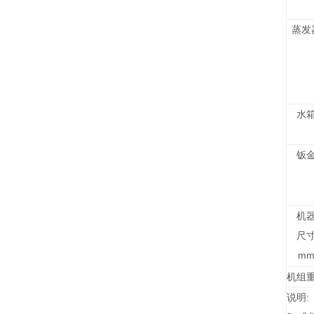
蒸发
水
钣
机
尺
m
机组
说明