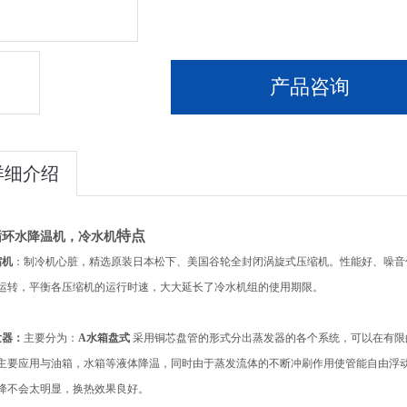
产品咨询
详细介绍
特点
循环水降温机，冷水机
缩机
：制冷机心脏，
精选原装日本松下、美国谷轮全封闭涡旋式压缩机。性能好、噪音
运转，平衡各压缩机的运行时速，大大延长了冷水机组的使用期限。
发器：
主要分为：
A水箱盘式
采用铜芯盘管的形式分出蒸发器的各个系统，可以在有限
主要应用与油箱，水箱等液体降温，同时由于蒸发流体的不断冲刷作用使管能自由浮
降不会太明显，换热效果良好。