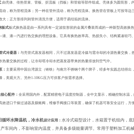
式
由壳体、传热管束、管板、折流板（挡板）和管箱等部件组成。壳体多为圆筒形，
流动，称为管程流体；另一种在管外流动，称为壳程流体。换热管在管板上可按等边
数大；正方形排列则管外清洗方便，适用于易结垢的流体。
钢板式
板式换热器是由一系列具有一定波纹形状的金属片叠装而成的一种新型高效换
—
液、液
—
汽进行热交换的理想设备。它具有换热效率高、热损失小、结构紧凑轻巧
管式冷凝器：
与壳管式蒸发器相同，只不过蒸发器是冷媒与需冷却的冷源热量交换，
水热量交换的过程，让冷却塔冷却水把蒸发器带来的热量排放到空气中。
泵：
主要采用中国台湾源立（铸铁）与南方不锈钢个两个牌子，经多年实践总结得出
漆，美观大方。
另外1-10KG压力可供客户按需求选择。
关核心配件：
全采用国内外，
配置精密电子温度控制器，全中文显示，精确控制水温，
高效进口干燥过滤器及臌账阀，维修手阀接口等装置，确保了机器可靠安全运行，方
阳循环水降温机，冷水机
水冷式箱型设计，水箱置于机组内，底
设计应用：
生产车间内，不影响室内温度，并具备多级能量调节。常用于
塑料加工机