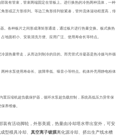
内部装有管束，管束两端固定在管板上。进行换热的冷热两种流体，一种
三角形或正方形排列。等边三角形排列较紧凑，管外流体湍动程度高，传
热器。各种板片之间形成薄矩形通道，通过板片进行热量交换。板式换热
、占地面积小、安装清洗方便、应用广泛、使用寿命长等特点。
把冷源热量带走，从而达到制冷的目的。而壳管式冷凝器是热冷媒与外循
，两种水泵使用寿命长、故障率低、噪音小等特点。
机体外壳用静电粉体
内置压缩机超负载保护器，循环水泵超负载控制，系统高低压力异常保
便保养维修。
部装有活动脚轮，外形美观，热量由冷却塔水带出室外，可安
械成型模具冷却、
真空离子镀膜
离化源冷却、挤出生产线水槽