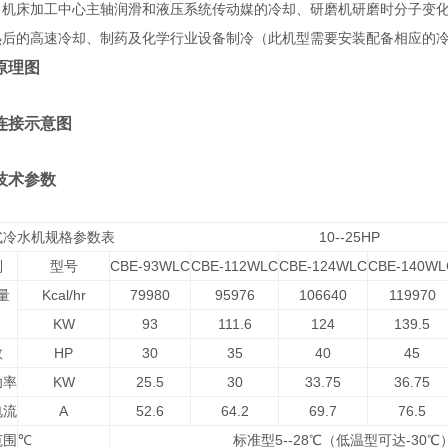
、机床加工中心主轴润滑和液压系统传动媒的冷却、研磨机研磨时分子变
热后的高速冷却、制药及化学行业设备制冷
（此机型需要安装配备相应的
原理图
连接示意图
技术参数
冷式冷水机规格参数表 10--25HP
别
型号
CBE-93WLC
CBE-112WLC
CBE-124WLC
CBE-140WL
量
Kcal/hr
79980
95976
106640
119970
KW
93
111.6
124
139.5
数
HP
30
35
40
45
功率
KW
25.5
30
33.75
36.75
电流
A
52.6
64.2
69.7
76.5
范围
℃
标准型5--28℃（低温型可达-30℃