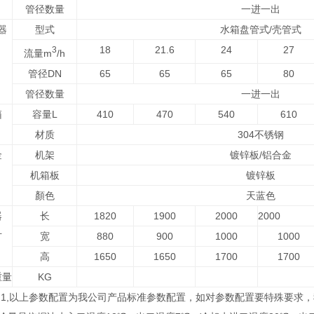
管径数量
一进一出
器
型式
水箱盘管式/壳管式
18
21.6
24
27
3
流量m
/h
管径DN
65
65
65
80
管径数量
一进一出
箱
容量L
410
470
540
610
材质
304不锈钢
金
机架
镀锌板/铝合金
机箱板
镀锌板
顏色
天蓝色
器
长
1820
1900
2000
2000
寸
宽
880
900
1000
1000
m
高
1650
1650
1700
1700
重量
KG
: 1,以上参数配置为我公司产品标准参数配置，如对参数配置要特殊要求