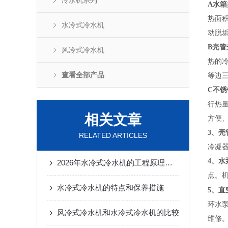
冷水机系列
A
水箱
热面
水冷式冷水机
动脱
B
壳管
风冷式冷水机
热的
查看全部产品
等边
C
不锈
行热
相关文章
方便
3
、壳
RELATED ARTICLES
冷凝
4
、水
2026年水冷式冷水机的工程原理与系统集成
点。
水冷式冷水机的特点和保养措施
直
5、
环水
风冷式冷水机和水冷式冷水机的比较
维修