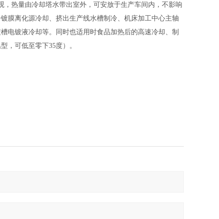
观，热量由冷却塔水带出室外，可安放于生产车间内，不影响
子镀膜离化源冷却、挤出生产线水槽制冷、机床加工中心主轴
镀槽电镀液冷却等。同时也适用时食品加热后的高速冷却、制
温型，
可低至零下35度
）。