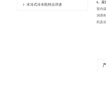
6、
应
水冷式冷水机特点详述
室内
润滑
药及