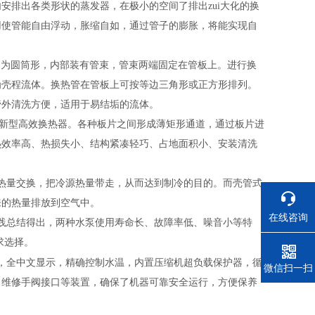
安排出各类形状的蒸发器，在极小的空间了排出zui大化的换
用使管能自由浮动，胀缩自如，通过管子的膨胀，将能实现自
多为圆筒形，内部装有管束，管束两端固定在管板上。进行换
为壳程流体。换热管在管板上可按等边三角形或正方形排列。
管外清洗方便，适用于易结垢的流体。
新型高效换热器。各种板片之间形成薄矩形通道，通过板片进
热效率高、热损失小、结构紧凑轻巧、占地面积小、安装清洗
热量交换，把冷源热量带走，从而达到制冷的目的。而壳管式
来的热量排放到空气中。
在线咨询
践总结得出，两种水泵使用寿命长、故障率低、噪音小等特
求选择。
，全中文显示，精确控制水温，内置压缩机超负载保护器，循
电话
微信扫一扫
，维修手阀接口等装置，确保了机器可靠安全运行，方便保养