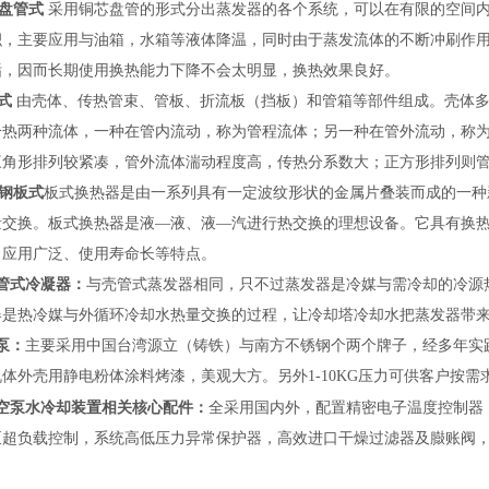
盘管式
采用铜芯盘管的形式分出蒸发器的各个系统，可以在有限的空间内
积，主要应用与油箱，水箱等液体降温，同时由于蒸发流体的不断冲刷作
垢，因而长期使用换热能力下降不会太明显，换热效果良好。
式
由壳体、传热管束、管板、折流板（挡板）和管箱等部件组成。壳体
冷热两种流体，一种在管内流动，称为管程流体；另一种在管外流动，称
三角形排列较紧凑，管外流体湍动程度高，传热分系数大；正方形排列则
钢板式
板式换热器是由一系列具有一定波纹形状的金属片叠装而成的一种
量交换。板式换热器是液—液、液—汽进行热交换的理想设备。它具有换
、应用广泛、使用寿命长等特点。
管式冷凝器：
与壳管式蒸发器相同，只不过蒸发器是冷媒与需冷却的冷源
器是热冷媒与外循环冷却水热量交换的过程，让冷却塔冷却水把蒸发器带
泵：
主要采用中国台湾源立（铸铁）与南方不锈钢个两个牌子，经多年实
机体外壳用静电粉体涂料烤漆，美观大方。
另外1-10KG压力可供客户按需
空泵水冷却装置
相关核心配件：
全采用国内外，
配置精密电子温度控制器
泵超负载控制，系统高低压力异常保护器，高效进口干燥过滤器及臌账阀
。