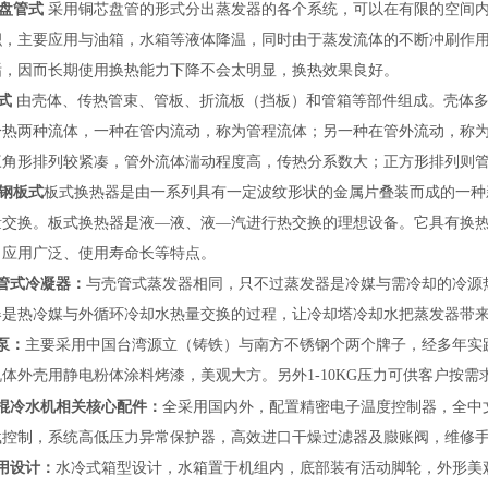
盘管式
采用铜芯盘管的形式分出蒸发器的各个系统，可以在有限的空间内
积，主要应用与油箱，水箱等液体降温，同时由于蒸发流体的不断冲刷作
垢，因而长期使用换热能力下降不会太明显，换热效果良好。
式
由壳体、传热管束、管板、折流板（挡板）和管箱等部件组成。壳体
冷热两种流体，一种在管内流动，称为管程流体；另一种在管外流动，称
三角形排列较紧凑，管外流体湍动程度高，传热分系数大；正方形排列则
钢板式
板式换热器是由一系列具有一定波纹形状的金属片叠装而成的一种
量交换。板式换热器是液—液、液—汽进行热交换的理想设备。它具有换
、应用广泛、使用寿命长等特点。
管式冷凝器：
与壳管式蒸发器相同，只不过蒸发器是冷媒与需冷却的冷源
器是热冷媒与外循环冷却水热量交换的过程，让冷却塔冷却水把蒸发器带
泵：
主要采用中国台湾源立（铸铁）与南方不锈钢个两个牌子，经多年实
机体外壳用静电粉体涂料烤漆，美观大方。
另外1-10KG压力可供客户按需
棍冷水机
相关核心配件：
全采用国内外，
配置精密电子温度控制器，全中
载控制，系统高低压力异常保护器，高效进口干燥过滤器及臌账阀，维修
用设计：
水冷式箱型设计，水箱置于机组内，底部装有活动脚轮，外形美