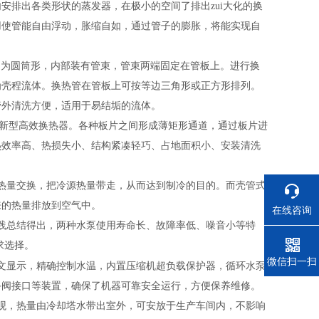
安排出各类形状的蒸发器，在极小的空间了排出zui大化的换
用使管能自由浮动，胀缩自如，通过管子的膨胀，将能实现自
多为圆筒形，内部装有管束，管束两端固定在管板上。进行换
为壳程流体。换热管在管板上可按等边三角形或正方形排列。
管外清洗方便，适用于易结垢的流体。
新型高效换热器。各种板片之间形成薄矩形通道，通过板片进
热效率高、热损失小、结构紧凑轻巧、占地面积小、安装清洗
热量交换，把冷源热量带走，从而达到制冷的目的。而壳管式
来的热量排放到空气中。
在线咨询
践总结得出，两种水泵使用寿命长、故障率低、噪音小等特
求选择。
电话
微信扫一扫
文显示，精确控制水温，内置压缩机超负载保护器，循环水泵
手阀接口等装置，确保了机器可靠安全运行，方便保养维修。
观，热量由冷却塔水带出室外，可安放于生产车间内，不影响