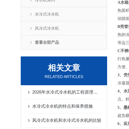
冷水机系列
A
水箱
热面
水冷式冷水机
动脱
B
壳管
风冷式冷水机
热的
查看全部产品
等边
C
不锈
行热
相关文章
方便
3
、壳
RELATED ARTICLES
冷凝
4
、水
2026年水冷式冷水机的工程原理与系统集成
点。
水冷式冷水机的特点和保养措施
墨
5、
超负
风冷式冷水机和水冷式冷水机的比较
6、
应