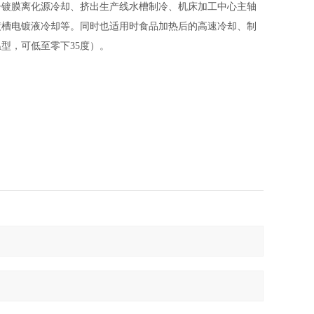
子镀膜离化源冷却、挤出生产线水槽制冷、机床加工中心主轴
镀槽电镀液冷却等。同时也适用时食品加热后的高速冷却、制
温型，
可低至零下35度
）。