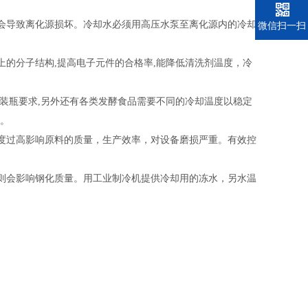
会导致离化源损坏。冷却水必须用高压水泵至离化源内的冷却
电话
微信扫一扫
上的分子结构
,
提高电子元件的合格率
,
能降低清洗剂温度，冷
装瓶要求
,
另外还有各类发酵食品需要不同的冷却温度以稳定
。
度过高影响原料的质量，生产效率，对设备磨损严重。有效控
则会影响钢化质量。用工业制冷机提供冷却用的冻水，另水温