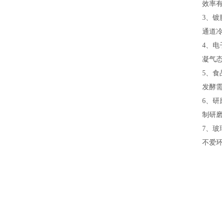
效率
3
、镀
通道
4
、电
凝气
5
、食
发酵
6
、研
制研
7
、玻
不爱