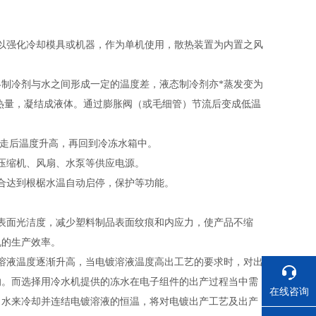
以强化冷却模具或机器，作为单机使用，散热装置为内置之风
终制冷剂与水之间形成一定的温度差，液态制冷剂亦*蒸发变为
热量，凝结成液体。通过膨胀阀（或毛细管）节流后变成低温
走后温度升高，再回到冷冻水箱中。
压缩机、风扇、水泵等供应电源。
合达到根椐水温自动启停，保护等功能。
表面光洁度，减少塑料制品表面纹痕和内应力，使产品不缩
机的生产效率。
溶液温度逐渐升高，当电镀溶液温度高出工艺的要求时，对出
响。而选择用冷水机提供的冻水在电子组件的出产过程当中需
在线咨询
。水来冷却并连结电镀溶液的恒温，将对电镀出产工艺及出产