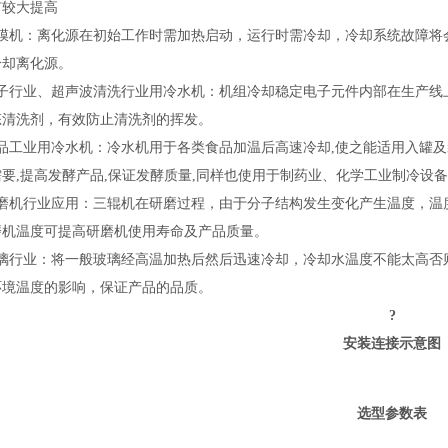
有较大提高
膜机：离化源在初始工作时需加热启动，运行时需冷却，冷却系统故障将
冷却离化源。
子行业、超声波清洗行业用冷水机：机组冷却稳定电子元件内部在生产线
态清洗剂，有效防止清洗剂的挥发。
品工业用冷水机：冷水机用于各类食品加温后高速冷却
,
使之能适用入罐及
需要
,
提高发酵产品
,
保证发酵质量
,
同样也使用于制药业、化学工业制冷设备
磨机行业应用：三辊机在研磨过程，由于分子结构发生变化产生温度，温
磨机温度可提高研磨机使用寿命及产品质量。
璃行业：将一般玻璃经高温加热后然后迅速冷却，冷却水温度不能太高否
环境温度的影响，保证产品的品质。
?
安装连接示意图
选型参数表