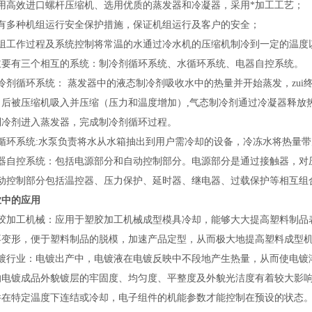
用高效进口螺杆压缩机、选用优质的蒸发器和冷凝器，采用*加工工艺；
有多种机组运行安全保护措施，保证机组运行及客户的安全；
组工作过程及系统控制将常温的水通过冷水机的压缩机制冷到一定的温度
主要有三个相互的系统：制冷剂循环系统、水循环系统、电器自控系统。
冷剂循环系统：
蒸发器中的液态制冷剂吸收水中的热量并开始蒸发，zui
，后被压缩机吸入并压缩（压力和温度增加）
,
气态制冷剂通过冷凝器释放
制冷剂进入蒸发器，完成制冷剂循环过程。
循环系统
:
水泵负责将水从水箱抽出到用户需冷却的设备，冷冻水将热量带
器自控系统：包括电源部分和自动控制部分。电源部分是通过接触器，对
动控制部分包括温控器、压力保护、延时器、继电器、过载保护等相互组
业中的应用
胶加工机械：应用于塑胶加工机械成型模具冷却，能够大大提高塑料制品
不变形，便于塑料制品的脱模，加速产品定型，从而极大地提高塑料成型
镀行业：电镀出产中，电镀液在电镀反映中不段地产生热量，从而使电镀
的电镀成品外貌镀层的牢固度、均匀度、平整度及外貌光洁度有着较大影
件在特定温度下连结或冷却，电子组件的机能参数才能控制在预设的状态