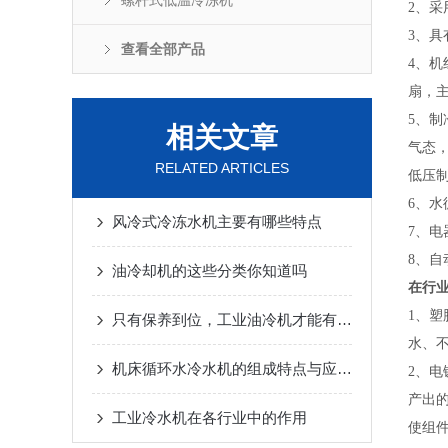
螺杆式低温冷冻机
2
、采
3
、具
查看全部产品
4
、机
扇，
5
、制
相关文章
气态
RELATED ARTICLES
低压
6
、水
风冷式冷冻水机主要有哪些特点
7
、电
8
、自
油冷却机的这些分类你知道吗
在行
1
、塑
只有保养到位，工业油冷机才能有较好的效率和寿命
水、
机床循环水冷水机的组成特点与应用优势。
2
、电
产出
工业冷水机在各行业中的作用
使组