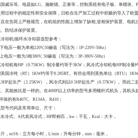
德国威乐等。电器如LG、施耐德、正泰等，控制系统有电子板、单模块、
使用过程中的稳定性和安全保障，日欧在生产加工过程中积极的导入了欧
，且在负荷上严格规范，在机组的性能上增加了缺相,逆相保护装置、电机
低、防结冰保护装置。
水冷却机|循环水冷却器选型参考：
以下电压一般为单相220V,50赫兹（写法为：1P-220V-50hz）
上电压一般为3相380V, 50赫兹（写法为：3P-380V-50hz）
冷却机每HP（0.75KW）制冷量约等于3KW；风冷式冷却机每HP制冷量约
美国冷吨（RT）1KW约等于0.285RT。有些会用到英热单位（BTU）1
3HP起生产（2.25KW），风冷式则以0.5HP起生产（0.37KW）
做。其能效比是一样的。在40HP以上功率的型号多用螺杆式机头，其机
环保的有R407C、R134A、R410；
机型号代码及常用单位、尺寸：
水冷式、A代表风冷式，HP即称匹，kw：千瓦，Kcal：大卡，
公斤，m3/h：立方每小时，L/min：升每分钟，mm：毫米，