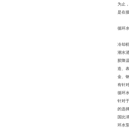
为止
是在
循环
冷却
潮水
胶降
造、
金、
有针
循环
针对
的选
国比
环水