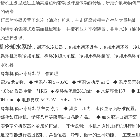
机主要是通过主轴高速旋转带动拨杆座做动能传递，研磨介质与物料产
果的研磨，
磨腔外壁设置了水冷（油冷）机构，带走研磨过程中产生的大量热能。
采购特制的集装式双端面机械密封，并带有压力平衡装置，并用水冷（油
机的选择要求。
机冷却水系统
，循环水冷却器，冷却水循环设备，冷却水循环器，冷
水循环机又称冷却系统、循环冷却水系统、冷却水循环装置、冷却水循环系
却水机器
水冷却机|循环水冷却器工作原理
绍:技术参数: ◆ 恒温范围 5～35℃ ◆ 恒温波动度 ±1℃ ◆ 温度显示分辨率
4.0 bar 仪器重量：71KG ◆ 循环泵流量28L/min ◆ 水箱容量13升 ◆ 
00H mm ◆ 电源要求 AC220V，50Hz，15A
冷却机|循环水冷却器主要特点: ◆ 温度、压力、水位显示为标准配置。
部件如压缩机、循环风扇等采用进口品牌产品。 ◆ 如选配进口循环泵，出
实验室分析仪器的冷却和恒温。 其他说明: 本机是通过压缩机进行制冷,
度控制器进行温度控制，具备恒温、冷却、循环的三种功能。 主要应用领域