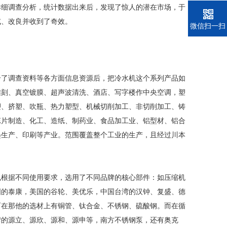
详细调查分析，统计数据出来后，发现了惊人的潜在市场，于
试、改良并收到了奇效。
电话
微信扫一扫
合了调查资料等各方面信息资源后，把冷水机这个系列产品如
雕刻、真空镀膜、超声波清洗、酒店、写字楼作中央空调，塑
塑、挤塑、吹瓶、热力塑型、机械切削加工、非切削加工、铸
蕊片制造、化工、造纸、制药业、食品加工业、铝型材、铝合
墨生产、印刷等产业。范围覆盖整个工业的生产，且经过川本
也根据不同使用要求，选用了不同品牌的核心部件：如压缩机
国的泰康，美国的谷轮、美优乐，中国台湾的汉钟、复盛、德
而在那他的选材上有铜管、钛合金、不锈钢、硫酸钢。而在循
湾的源立、源欣、源和、源申等，南方不锈钢泵，还有奥克