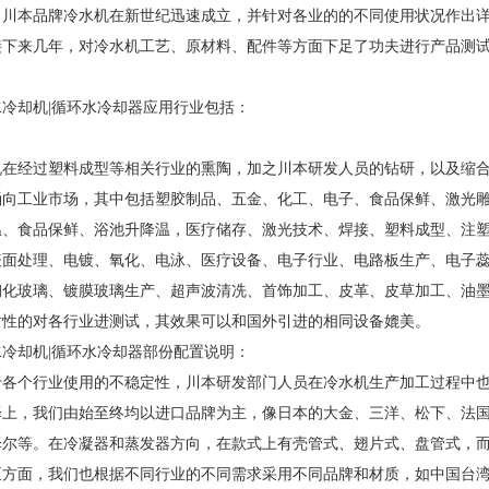
，川本品牌冷水机在新世纪迅速成立，并针对各业的的不同使用状况作出
接下来几年，对冷水机工艺、原材料、配件等方面下足了功夫进行产品测
水冷却机|循环水冷却器应用行业包括：
机在经过塑料成型等相关行业的熏陶，加之川本研发人员的钻研，以及缩
涌向工业市场，其中包括塑胶制品、五金、化工、电子、食品保鲜、激光
温、食品保鲜、浴池升降温，医疗储存、激光技术、焊接、塑料成型、注
表面处理、电镀、氧化、电泳、医疗设备、电子行业、电路板生产、电子
钢化玻璃、镀膜玻璃生产、超声波清冼、首饰加工、皮革、皮草加工、油
对性的对各行业进测试，其效果可以和国外引进的相同设备媲美。
水冷却机|循环水冷却器部份配置说明：
于各个行业使用的不稳定性，川本研发部门人员在冷水机生产加工过程中
择上，我们由始至终均以进口品牌为主，像日本的大金、三洋、松下、法
泽尔等。在冷凝器和蒸发器方向，在款式上有壳管式、翅片式、盘管式，
泵方面，我们也根据不同行业的不同需求采用不同品牌和材质，如中国台