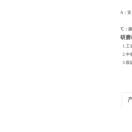
A：安
℃：摄
研磨
1.工
2.中
3.双