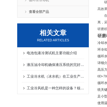
循环水冷却机
研磨
高效
查看全部产品
在研
离，
研磨
相关文章
研磨
RELATED ARTICLES
冷却
环冷
电池包液冷测试机主要功能介绍
循环
详细介
液压油冷却机确保液压系统的完好作业
高压力
工业冷水机（冰水机）在工业生产中的应用
0D×7
循环水
工业冷风机是一种怎样的设备？核心用途详解
统关键
足小型
使用温