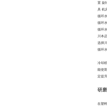
置 旋
具 机
循环
循环
循环
川本
选择
循环
冷却
能使
定提
研磨
在塑