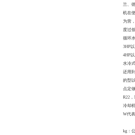
兰、
机在
为营
度过
循环
3HP
4HP以
水冷式
还用到
的型以
点定
R22，
冷却
W代表
kg：