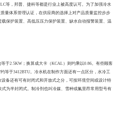
PLC等，邦普、捷科等都是行业上被高度认可。为了加强冷水
盟质量体系管理认证，在供应商的选择上对产品质量监控步步
过载保护装置、高低压压力保护装置、缺水自动报警装置、温
等于2.5KW；换算成大卡（KCAL）则约乘以0.86。有些顾客
KW约等于3412BTU。冷水机在制作方面还有一点区分，水冷工
。而此二款设备还有可有封闭式和开放式之分，可按环境空间或设计特
头款式为半封闭式。制冷剂也叫冷媒、雪种或氟里昂常用型号有