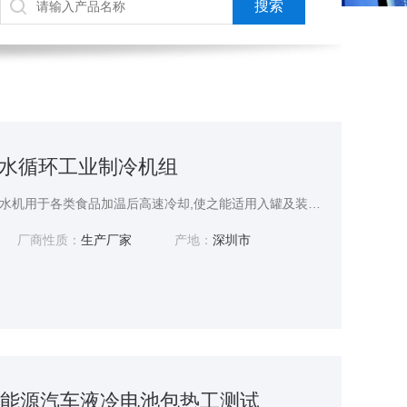
WNO水循环工业制冷机组
水循环工业制冷机组：冷水机用于各类食品加温后高速冷却,使之能适用入罐及装瓶要求,另外还有各类发酵食品需要不同的冷却温度以稳定发酵需要,提高发酵产品,保证发酵质量,同样也使用于制药业、化学工业制冷设备。
厂商性质：
生产厂家
产地：
深圳市
CF新能源汽车液冷电池包热工测试