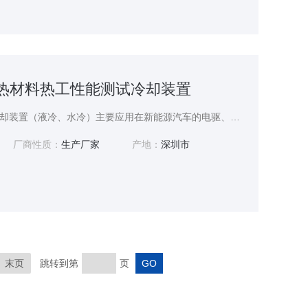
O导热材料热工性能测试冷却装置
导热材料热工性能测试冷却装置（液冷、水冷）主要应用在新能源汽车的电驱、电机、减速器、充电桩等新产品的水冷系统稳定性测试。恒温恒压恒流热测试（5-85度）、高低温运行测试（150至-40℃）、电机冷却水系统（5-30℃）等冷却测试。应用范围包括电动汽车、混合动力汽车、航空航天、军工和科学研究。测功机以水冷为标准设计。个别用户有油冷式，风冷式。川本斯特专注设备冷却系统开发设计与制造销售。
厂商性质：
生产厂家
产地：
深圳市
末页
跳转到第
页