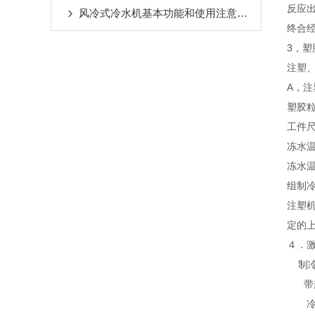
反应
风冷式冷水机基本功能和使用注意事项
终合
3，塑
注塑、
A，注
塑胶
工件
冻水温
冻水温
组制
注塑
定的
４．
制冷系
带超
冷冻