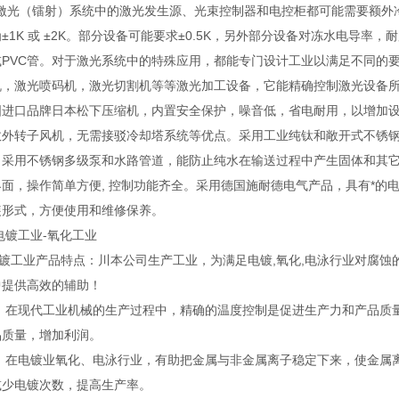
光（镭射）系统中的激光发生源、光束控制器和电控柜都可能需要额外冷却
±1K 或 ±2K。部分设备可能要求±0.5K，另外部分设备对冻水电导
或PVC管。对于激光系统中的特殊应用，都能专门设计工业以满足不同的
机，激光喷码机，激光切割机等等激光加工设备，它能精确控制激光设备所
国进口品牌日本松下压缩机，内置安全保护，噪音低，省电耐用，以增加设
效外转子风机，无需接驳冷却塔系统等优点。采用工业纯钛和敞开式不锈
。采用不锈钢多级泵和水路管道，能防止纯水在输送过程中产生固体和其
界面，操作简单方便, 控制功能齐全。采用德国施耐德电气产品，具有*的
装形式，方便使用和维修保养。
电镀工业-氧化工业
工业产品特点：川本公司生产工业，为满足电镀,氧化,电泳行业对腐蚀
中提供高效的辅助！
在现代工业机械的生产过程中，精确的温度控制是促进生产力和产品质量
品质量，增加利润。
在电镀业氧化、电泳行业，有助把金属与非金属离子稳定下来，使金属离
减少电镀次数，提高生产率。