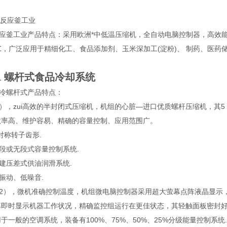
反应釜工业
釜工业产品特点：采用欧洲*中低温压缩机，全自动电脑控制器，高效能换
℃，广泛应用于精细化工、食品添加剂、玉米深加工(淀粉)、 制药、医药
螺杆式食品冷却系统
．
螺杆式产品特点：
，zui高效的半封闭式压缩机，机组的心脏—进口优质螺杆压缩机，其5 :
效率高、维护容易、精确的容量控制、应用范围广。
称转子齿形.
或无段式容量控制系统.
压差式供油润滑系统.
动、低噪音.
），微机准确控制温度，机组微电脑控制器采用超大萤幕点阵液晶显示，
幕即时显示机器工作状况，精确监控组运行在更佳状态，其轻触面板密封
于一般的空调系统，装备有100%、75%、50%、25%分级能量控制系统