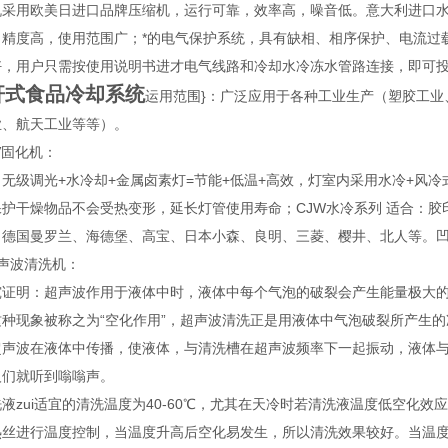
机采用欧美日进口品牌压缩机，运行可靠，效率高，噪音低。意大利进口
，精度高，使用范围广；*的电气保护系统，具有缺相、相序保护、电流过
好，用户只需按使用说明书进才电气线路和冷却水冷冻水管路连接，即可
杆式食品冷却系统
运用范围}：广泛应用于各种工业生产（塑胶工
业、航天工业等等）。
V固化机：
：无级调光+水冷却+金属卤素灯=节能+低温+高效，灯室内采用水冷+风
保护干燥物品不会受热变形，延长灯管使用寿命；CJW水冷系列 适合：
：德国曼罗兰、海德堡、高宝、日本小森、良明、三菱、樱井、北人等。
声波清洗机：
究证明：超声波作用于液体中时，液体中每个气泡的破裂会产生能量极大
这种现象被称之为“空化作用”，超声波清洗正是用液体中气泡破裂所产生
超声波在液体中传播，使液体，与清洗槽在超声波频率下一起振动，液体
人们就听到嗡嗡声。
液zui适宜的清洗温度为40-60℃，尤其在天冷时若清洗液温度低空化
热丝进行温度控制，当温度升高后空化易发生，所以清洗效果较好。当温