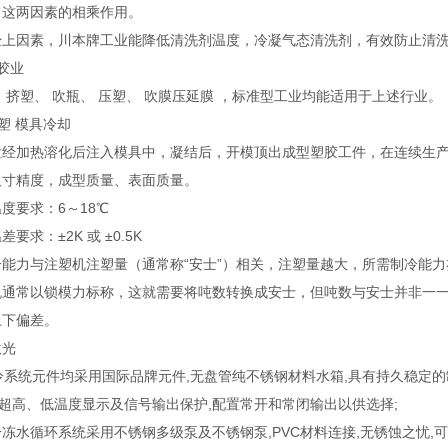
出这两因素的相乘作用。
经上因素，川本牌工业能降低清洗剂温度，冷凝气态清洗剂，有效防止清
胶业
 挤塑、 吹瓶、 压塑、 吹膜压延膜 ，标准型工业均能适用于上述行业。
塑 模具冷却
粒经加热溶化后注入模具中，凝结后，开模顶出成型塑胶工件，在连续生
尺寸精度，成型质量、表面质量。
度要求：6～18℃
差要求：±2K 或 ±0.5K
冷能力与注塑机注塑量（通常称“安士”）相关，注塑量越大，所需制冷能力
机通常以锁模力标称，这就需要将吨数转换成安士，但吨数与安士并非一
上下偏差。
激光
统元件均采用国际品牌元件,无盘管纯不锈钢材料水箱,具有持久稳定的制
高、低温度显示及信号输出保护,配置常开和常闭输出以供选择;
水循环系统采用不锈钢多级泵及不锈钢泵,PVC材料连接,无锈蚀之忧,可