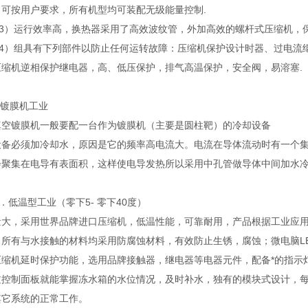
，可按用户要求，所有机型均可装配无级能量控制.
）运行效率高，换热器采用了高效波纹管，外加高效的螺杆式压缩机，保证
）组具有下列部件以防止任何运转故障：压缩机保护设计时器、过电流继
压缩机逆相保护继电器，高、低压保护，排气高温保护，安全阀，易溶塞.
镀膜机工业
真空镀膜机一般要配一台作为镀膜机（主要是圆柱靶）的冷却设备
设备必须加冷却水，原因是它的频率高电流大。电流在导体流动时有一个
会聚集在电导有表面积，这样使电导发热所以采用中孔管做导体中间加水
温型工业（零下5- 零下40度）
量大，采用世界品牌进口压缩机，低温性能，可靠耐用，产品根据工业应
，所有与水接触的材料均采用防腐蚀材料，有效防止生锈，腐蚀；微电脑L
压缩机延时保护功能，选用品牌接触器，继电器等电器元件，配备*的指示
过控制面板就能掌握冻水箱的水位情况，及时补水，独有的模块式设计，
其它系统的正常工作。