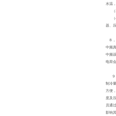
水温
（3
（4
器、
８，
中频
中频
电荷
９．低
制冷
方便
度及
员通
影响