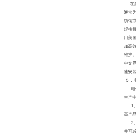
在激
通常为
锈钢
焊接
用美
加高
维护
中文
速安
５．
电镀
生产
1、
高产
2、
并可