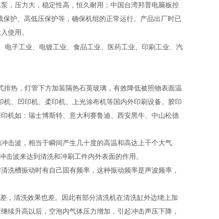
水泵，压力大，稳定性高，恒久耐用；中国台湾邦普电脑板控
载保护、高低压保护等，确保机组的正常运行。产品出厂时已
投入使用。
业、电子工业、电镀工业、食品工业、医药工业、印刷工业、汽
冷式排热，灯管下方加装隔热石英玻璃，有效降低被照物表面温
胶印机、凹印机、柔印机、上光涂布机等国内外印刷设备。胶印
凹印机如：瑞士博斯特、意大利赛鲁迪、西安黑牛、中山松德
的冲击波，相当于瞬间产生几十度的高温和高达上千个大气
的冲击波来达到清洗和冲刷工件内外表面的作用。
与清洗槽振动时有自己固有频率，这种振动频率是声波频率，
效应差，清洗效果也差。因此有部分清洗机在清洗缸外边绕上加
度继续升高以后，空泡内气体压力增加，引起冲击声压下降，