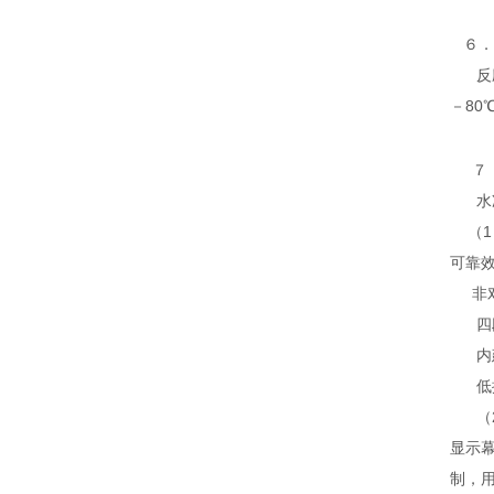
６．
反应
－80
７
水冷
（1）
可靠
非对
四段
内建
低振
（2
显示
制，用