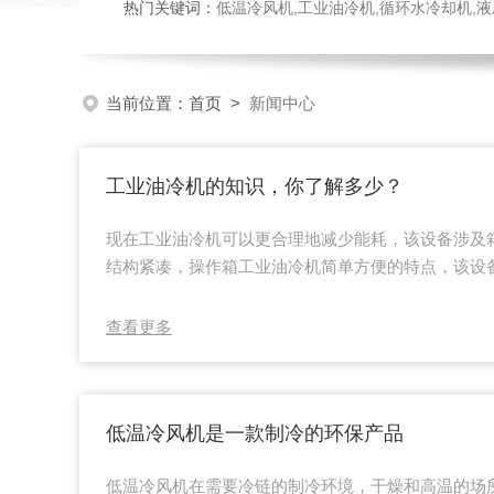
热门关键词：
低温冷风机,工业油冷机,循环水冷却机,
当前位置：
首页
>
新闻中心
工业油冷机的知识，你了解多少？
现在工业油冷机可以更合理地减少能耗，该设备涉及
结构紧凑，操作箱工业油冷机简单方便的特点，该设
壳体和冷却部件，以及冷水泵和辅助水管线组件，该
以根据用户的需要，并且具有外形美观，结构紧凑，
查看更多
便的优点。工业油冷机易于清洁和安裝，框架的上部
设立框架，自然通风互联网上边设立操作面板，操作
通风互联网下边设立溫度指示仪和滚轴它安裝在框架下.
低温冷风机是一款制冷的环保产品
低温冷风机在需要冷链的制冷环境，干燥和高温的场