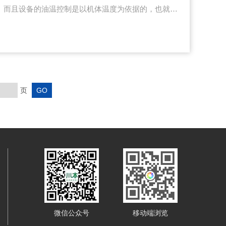
。而且设备的油温控制是以机体温度为依据的，也就是
油温，防止机械结构产生热变形。在循环水冷却机的使
机高低压报警的情况，通常发生高压报警主要与设备的
制冷效果差，长时间高压还会导致电流大而烧坏压缩
冷煤或是冷煤漏掉了，压缩机长时间低压工作后也会有
，它的高低压故障排除方法...
页
微信公众号
移动端浏览