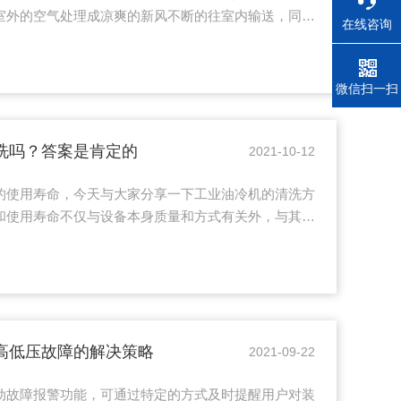
室外的空气处理成凉爽的新风不断的往室内输送，同时
在线咨询
内外的大循环而不是密闭的室内循环，所以才有净化室
看它的特点和安装要点。低温冷风机的特点：1、系统
高能效比；2、长射程设计，与同类产品相比具有低能
电话
微信扫一扫
、多种融霜方式可供选择，融霜时间短、效果好；4、
护，杜绝因化霜失控导致...
洗吗？答案是肯定的
2021-10-12
的使用寿命，今天与大家分享一下工业油冷机的清洗方
和使用寿命不仅与设备本身质量和方式有关外，与其定
关联。工业油冷机清洗机的步是油箱的清洗，将其油箱
为的是能够清除油箱当中所汇集水分，清洗的时候连油
了确保制冷效果，还需要定期对工业油冷机的冷却盘管
中不要损伤到冷却盘管。接着要清洗的部件是工业油冷
工业油冷机用于工作环境...
高低压故障的解决策略
2021-09-22
动故障报警功能，可通过特定的方式及时提醒用户对装