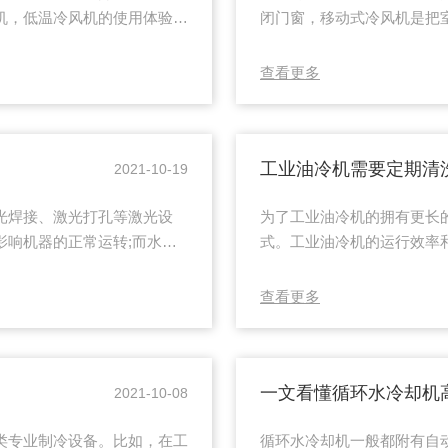
机，低温冷风机的使用体验和
闭门窗，移动式冷风机是把
关注低温冷风机的环保性能。
把闷热的空气赶出室外，是
器与空气换热达到降温效果的
内空气的作用，下面我们看
查看更多
环境或产品进行冷却。根据冷
经优化设计而成，设备具有
低温冷风机具有出风温度低，
耗，送风距离远的特点；3
采用电热化霜型带双重过热保
工业油冷机需要定期清
2021-10-19
光焊接、激光打孔等激光设
为了工业油冷机的拥有更长
影响机器的正常运转;而水资
式。工业油冷机的运行效率
器)对冷却水的水质和温度的
期的清洗和保养也有密切的
的。循环水冷却机的作用是通
打开之后放出多余的油液，
查看更多
而使仪器部分的温度保持在一
箱底部都要*清洗干净。为
机、激光切割机、激光焊接、
清洗，但要注意在清洗过程
..
机中的空气过滤网，尤其是当
一文看懂循环水冷却机
2021-10-08
类专业制冷设备。比如，在工
循环水冷却机一般都附有自