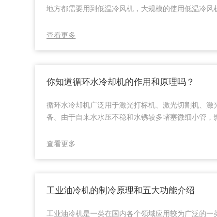
地方都需要用到低温冷风机，大规模的使用低温冷风
良好声誉已成为重要的选择目标，越来越多的人开始
低温冷风机是一款利用压缩机制冷，通过翅片式蒸发
查看更多
冷却设备，也称为冷气机、工业空调，主要是对生产
却流程可以选择循环风冷却和全新风冷却二种方式。
要根据要求选择-20-30度出风温度。那么这种设...
你知道循环水冷却机的作用和原理吗？
循环水冷却机广泛用于激光打标机、激光切割机、激
备。由于自来水水压不稳和水锈较多堵塞微细小管，
源短缺的矛盾的日益突出，以及仪器设备(尤其精密仪
要求越来越高，循环水冷却机也就成为越来越多用户
查看更多
过温度相对较低的水来把仪器所产生的热量带走，从
个较低的水平。目前循环水冷却机广泛用于激光打标
激光打孔等激光设备。由于自来水水压不稳和水锈较多.
工业油冷机的制冷原理和五大功能介绍
工业油冷机是一类在国内各个领域应用较为广泛的一