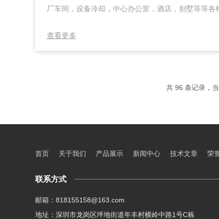
厂车间，设备冷却，中心办公室，酒店，别墅等等各
中，工业油冷机的运用都较为常见。特别是在工厂车
控制现代工业机械化生产所要求温度，从而大大提高
查看更多
油冷机根据制冷系统原理，低温低压的液态冷媒在蒸
蒸发器吸收油的热量，蒸发成低温低压的气态，蒸发
压气态的冷媒进入到压缩机，经压缩机压缩，被压缩成高
共 96 条记录，当前
首页
关于我们
产品展示
新闻中心
技术文章
荣
联系方式
邮箱：818155158@163.com
地址：深圳市龙岗区坪地街道年丰村横岭中路1号C栋