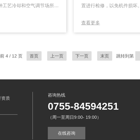
种工艺冷却和空气调节场所
置进行检修，以免机件损坏
间得到更为广泛的运用。它能
说用户可根据机体温度设定
了生产效率及产品质量。工业
用过程中，经常会遇到油冷
查看更多
发器里面与周围水进行热交换
散热不佳有关，导致油冷机
过程中冷媒温度不变，低温低
机；而低压报警一般是没有
...
损坏。对于循环水冷却机来说
 4 / 12 页
首页
上一页
下一页
末页
跳转到第
咨询热线
誉资质
0755-84594251
（周一至周日9:00- 19:00）
在线咨询