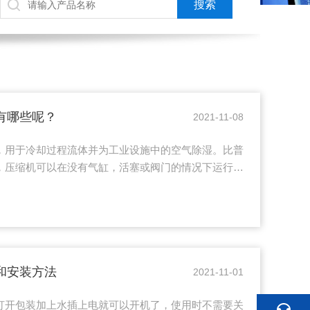
有哪些呢？
2021-11-08
，用于冷却过程流体并为工业设施中的空气除湿。比普
，压缩机可以在没有气缸，活塞或阀门的情况下运行。
冷系统散发的热量。该设备是标准A型螺杆压缩机和壳
它们具有*的冷却能力，低噪音，低振动，高效率和高
用液体来源冷却冷凝器的地方配备。下面由工业油冷机
优势。1、品牌零件，包括压缩机，电气组件和制冷组
，蒸发器，不锈钢储罐和...
和安装方法
2021-11-01
打开包装加上水插上电就可以开机了，使用时不需要关