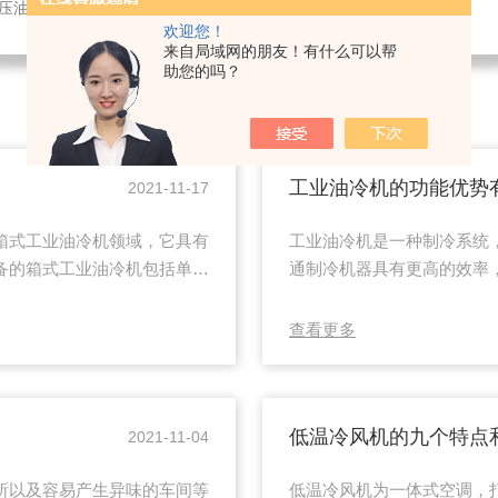
液压油冷却机
欢迎您！
来自局域网的朋友！有什么可以帮
助您的吗？
工业油冷机的功能优势
2021-11-17
箱式工业油冷机领域，它具有
工业油冷机是一种制冷系统
备的箱式工业油冷机包括单元
通制冷机器具有更高的效率
装置配有万向轮和方向轮，可
工业油冷机使用风扇散发制
组装快捷，适应性强，安装方
管式热交换器的空调系统，
查看更多
设立维护清洁门，框架的框架
可靠性。这些设备在没有可
面板左边设立自动开关，自然
厂家为大家介绍油冷机功能
..
件。2、自处理组件：冷凝器
低温冷风机的九个特点
2021-11-04
所以及容易产生异味的车间等
低温冷风机为一体式空调，